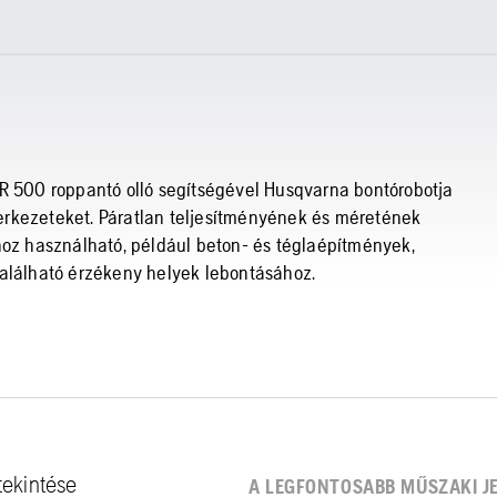
CR 500 roppantó olló segítségével Husqvarna bontórobotja
erkezeteket. Páratlan teljesítményének és méretének
z használható, például beton- és téglaépítmények,
található érzékeny helyek lebontásához.
tekintése
A LEGFONTOSABB MŰSZAKI J