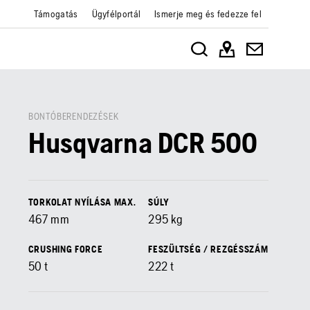
Támogatás
Ügyfélportál
Ismerje meg és fedezze fel
BONTÓBERENDEZÉSEK
Husqvarna DCR 500
TORKOLAT NYÍLÁSA MAX.
SÚLY
467
mm
295
kg
CRUSHING FORCE
FESZÜLTSÉG / REZGÉSSZÁM
50
t
222
t