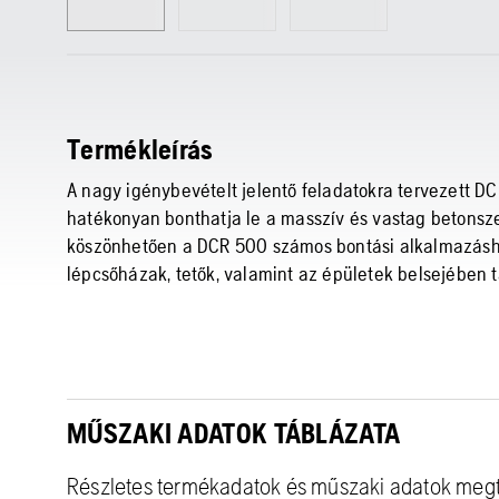
Termékleírás
A nagy igénybevételt jelentő feladatokra tervezett D
hatékonyan bonthatja le a masszív és vastag betonsz
köszönhetően a DCR 500 számos bontási alkalmazásho
lépcsőházak, tetők, valamint az épületek belsejében 
MŰSZAKI ADATOK TÁBLÁZATA
Részletes termékadatok és műszaki adatok meg