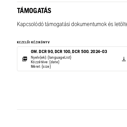
TÁMOGATÁS
Kapcsolódó támogatási dokumentumok és letölt
KEZELŐI KÉZIKÖNYV
OM. DCR 90, DCR 100, DCR 500. 2024-03
Nyelv(ek): {languageList}
Közzétéve: {date}
Méret: {size}