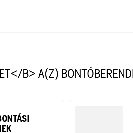
ET</B> A(Z) BONTÓBEREND
BONTÁSI
NEK