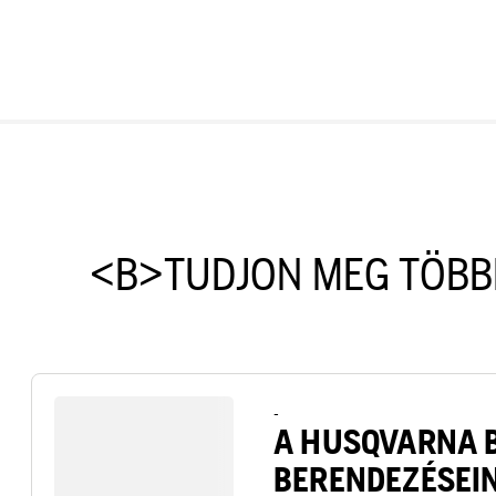
<B>TUDJON MEG TÖBB
-
A HUSQVARNA 
BERENDEZÉSEI