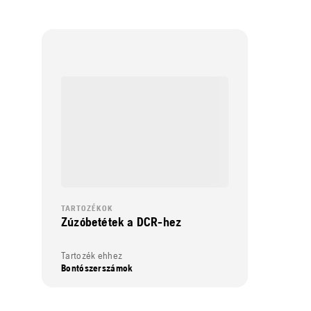
TARTOZÉKOK
Zúzóbetétek a DCR-hez
Tartozék ehhez
Bontószerszámok