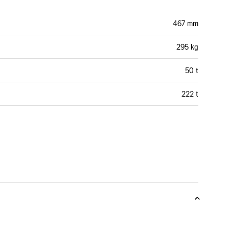
467 mm
295 kg
50 t
222 t