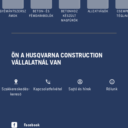
GYÉMÁNTSZERSZ
BETON- ÉS
BETONHOZ
ALJZATVÁGÓK
CSEMPE
ÁMOK
FÉMDARABOLÓK
KÉSZÜLT
TÉGLA
MAGFÚRÓK
ÖN A HUSQVARNA CONSTRUCTION
VÁLLALATNÁL VAN
Szakkereskedés-
Kapcsolatfelvétel
Sajtó és hírek
Rólunk
kereső
Facebook