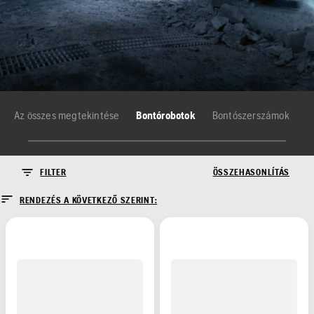
Az összes megtekintése
Bontórobotok
Bontószerszámok
FILTER
ÖSSZEHASONLÍTÁS
RENDEZÉS A KÖVETKEZŐ SZERINT: