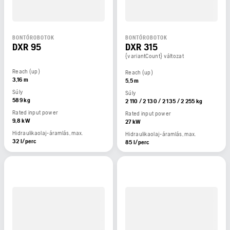
BONTÓROBOTOK
BONTÓROBOTOK
DXR 95
DXR 315
{variantCount} változat
Reach (up)
Reach (up)
3,16 m
5,5 m
Súly
Súly
589 kg
2 110 / 2 130 / 2 135 / 2 255 kg
Rated input power
Rated input power
9,8 kW
27 kW
Hidraulikaolaj-áramlás, max.
Hidraulikaolaj-áramlás, max.
32 l/perc
85 l/perc