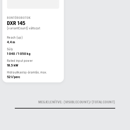
BONTÓROBOTOK
DXR 145
{variantCount} változat
Reach (up)
4,4 m
Súly
1 040 / 1 050 kg
Rated input power
18,5 kW
Hidraulikaolaj-áramlás, max.
52 l/perc
MEGJELENÍTVE: {VISIBLECOUNT}/{TOTALCOUNT}