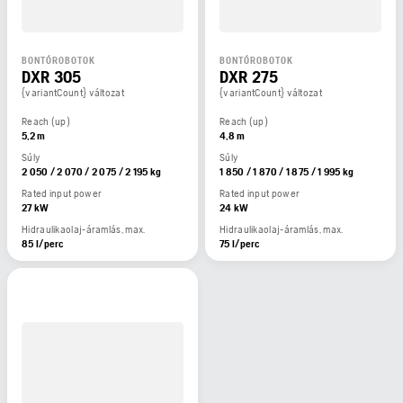
BONTÓROBOTOK
BONTÓROBOTOK
DXR 305
DXR 275
{variantCount} változat
{variantCount} változat
Reach (up)
Reach (up)
5,2 m
4,8 m
Súly
Súly
2 050 / 2 070 / 2 075 / 2 195 kg
1 850 / 1 870 / 1 875 / 1 995 kg
Rated input power
Rated input power
27 kW
24 kW
Hidraulikaolaj-áramlás, max.
Hidraulikaolaj-áramlás, max.
85 l/perc
75 l/perc