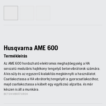
Husqvarna AME 600
Termékleírás
Az AME 600 hordozható elektromos meghajtóegység a HA
sorozatú moduláris hajlékony tengelyű betonvibrátorok számára.
A kis súly és az egyszerű kialakítás megkönnyíti a használatot.
Csatlakoztassa a HA vibrátorfej tengelyét a gyorscsatlakozóhoz,
majd csatlakoztassa a kábelt egy egyfázisú aljzatba, és már
készen is áll a munkára.
BETONVIBRÁTOROK