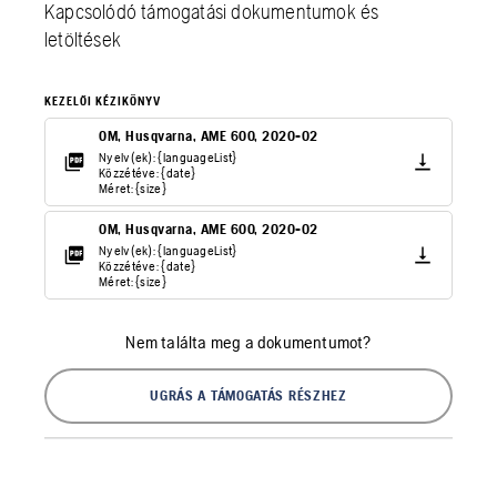
Kapcsolódó támogatási dokumentumok és
letöltések
KEZELŐI KÉZIKÖNYV
OM, Husqvarna, AME 600, 2020-02
Nyelv(ek): {languageList}
Közzétéve: {date}
Méret: {size}
OM, Husqvarna, AME 600, 2020-02
Nyelv(ek): {languageList}
Közzétéve: {date}
Méret: {size}
Nem találta meg a dokumentumot?
UGRÁS A TÁMOGATÁS RÉSZHEZ