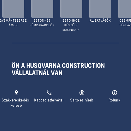
GYÉMÁNTSZERSZ
BETON- ÉS
BETONHOZ
ALJZATVÁGÓK
CSEMPE
ÁMOK
FÉMDARABOLÓK
KÉSZÜLT
TÉGLA
MAGFÚRÓK
ÖN A HUSQVARNA CONSTRUCTION
VÁLLALATNÁL VAN
Szakkereskedés-
Kapcsolatfelvétel
Sajtó és hírek
Rólunk
kereső