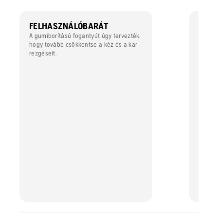
FELHASZNÁLÓBARÁT
ÉRJE
A gumiborítású fogantyút úgy tervezték,
A megh
hogy tovább csökkentse a kéz és a kar
kábelle
rezgéseit.
elérést