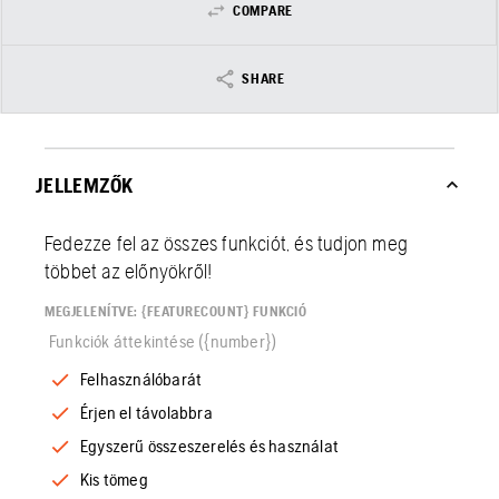
COMPARE
SHARE
JELLEMZŐK
Fedezze fel az összes funkciót, és tudjon meg
többet az előnyökről!
MEGJELENÍTVE: {FEATURECOUNT} FUNKCIÓ
Funkciók áttekintése ({number})
Felhasználóbarát
Érjen el távolabbra
Egyszerű összeszerelés és használat
Kis tömeg