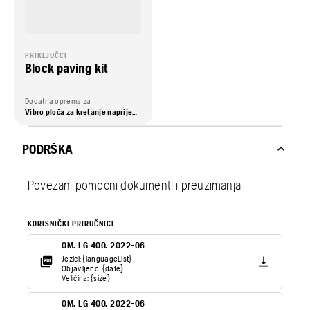
PRIKLJUČCI
Block paving kit
Dodatna oprema za
Vibro ploča za kretanje naprijed, Vibro ploča za kretanje unatrag
PODRŠKA
Povezani pomoćni dokumenti i preuzimanja
KORISNIČKI PRIRUČNICI
OM. LG 400. 2022-06
Jezici: {languageList}
Objavljeno: {date}
Veličina: {size}
OM. LG 400. 2022-06