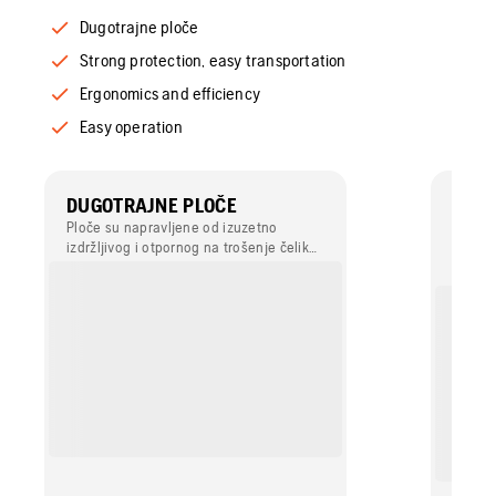
Dugotrajne ploče
Strong protection, easy transportation
Ergonomics and efficiency
Easy operation
DUGOTRAJNE PLOČE
STRO
TRA
Ploče su napravljene od izuzetno
izdržljivog i otpornog na trošenje čelika
The he
Hardox<sup>®</sup> 400. Poseban
engine
dizajn sprječava zapinjanje kamenja
also e
između ploče i okvira.
transp