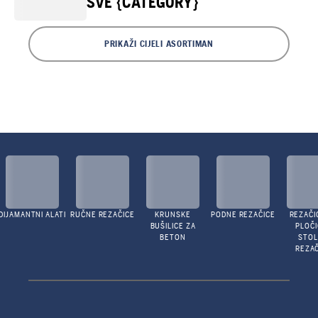
SVE {CATEGORY}
PRIKAŽI CIJELI ASORTIMAN
DIJAMANTNI ALATI
RUČNE REZAČICE
KRUNSKE
PODNE REZAČICE
REZAČI
BUŠILICE ZA
PLOČI
BETON
STO
REZAČ