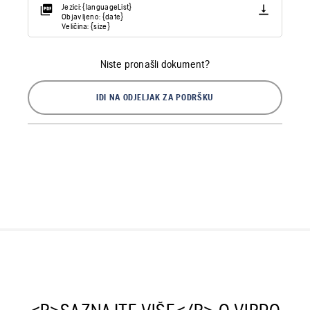
Jezici: {languageList}
Objavljeno: {date}
Veličina: {size}
Niste pronašli dokument?
IDI NA ODJELJAK ZA PODRŠKU