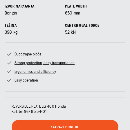
IZVOR NAPAJANJA
PLATE WIDTH
Benzin
650
mm
TEŽINA
CENTRIFUGAL FORCE
398
kg
52
kN
Dugotrajne ploče
Strong protection, easy transportation
Ergonomics and efficiency
Easy operation
REVERSIBLE PLATE LG 400 Honda
Kat. br.:
967 85 54‑01
ZATRAŽI PONUDU