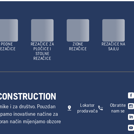
PODNE
REZAČICE ZA
ZIDNE
REZAČICE NA
REZAČICE
PLOČICE I
REZAČICE
SAJLU
STOLNE
REZAČICE
 CONSTRUCTION
Lokator
Obratite
nike i za društvo. Pouzdan
prodavača
nam se
tupamo inovativne načine za
voran način mijenjamo obzore