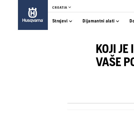
CROATIA
Strojevi
Dijamantni alati
D
KOJI J
VAŠE P