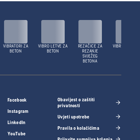
VIBRATORI ZA
VIBRO LETVE ZA
REZAČICE ZA
VIBRO NABIJAČ
BETON
BETON
REZANJE
SVJEŽEG
BETONA
Obavijest o zaštiti
Facebook
privatnosti
Instagram
Uvjeti upotrebe
LinkedIn
Pravila o kolačićima
YouTube
Prijavite sumnjiva kršenja