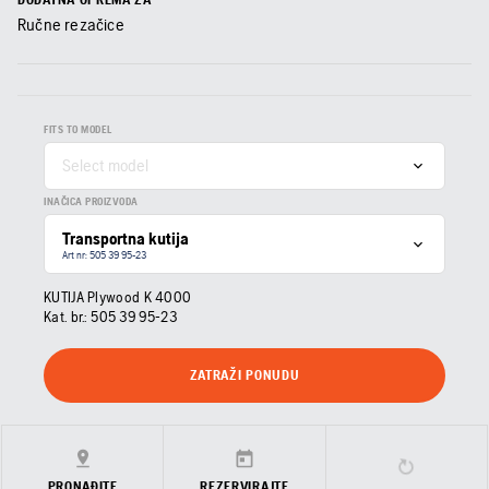
Ručne rezačice
FITS TO MODEL
Select model
INAČICA PROIZVODA
Transportna kutija
Art nr: 505 39 95‑23
KUTIJA Plywood K 4000
Kat. br.:
505 39 95‑23
ZATRAŽI PONUDU
PRONAĐITE
REZERVIRAJTE