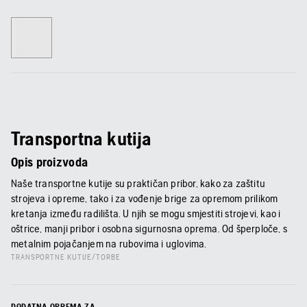
Transportna kutija
Opis proizvoda
Naše transportne kutije su praktičan pribor, kako za zaštitu
strojeva i opreme, tako i za vođenje brige za opremom prilikom
kretanja između radilišta. U njih se mogu smjestiti strojevi, kao i
oštrice, manji pribor i osobna sigurnosna oprema. Od šperploče, s
metalnim pojačanjem na rubovima i uglovima.
TRANSPORTNE KUTIJE/TORBE
DODATNA OPREMA ZA