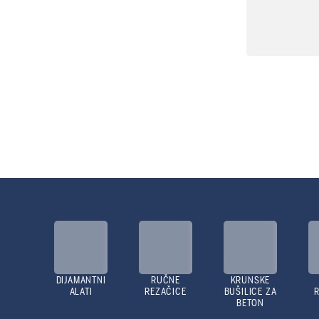
DIJAMANTNI
RUČNE
KRUNSKE
ALATI
REZAČICE
BUŠILICE ZA
BETON