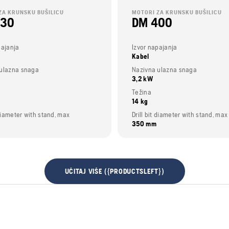
ZA KRUNSKU BUŠILICU
MOTORI ZA KRUNSKU BUŠILICU
430
DM 400
pajanja
Izvor napajanja
Kabel
ulazna snaga
Nazivna ulazna snaga
3,2 kW
Težina
14 kg
 diameter with stand, max
Drill bit diameter with stand, max
350 mm
UČITAJ VIŠE ({PRODUCTSLEFT})