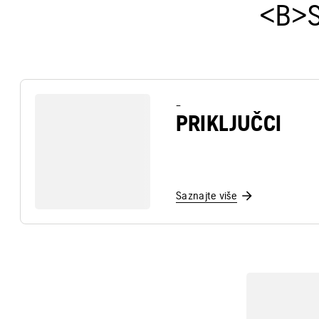
<B>S
–
PRIKLJUČCI
Saznajte više