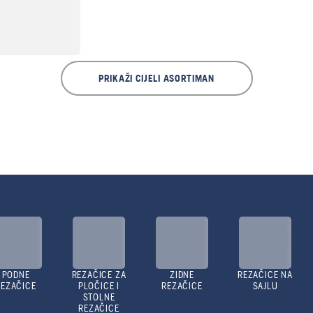
PRIKAŽI CIJELI ASORTIMAN
PODNE
REZAČICE ZA
ZIDNE
REZAČICE NA
REZAČICE
PLOČICE I
REZAČICE
SAJLU
STOLNE
REZAČICE