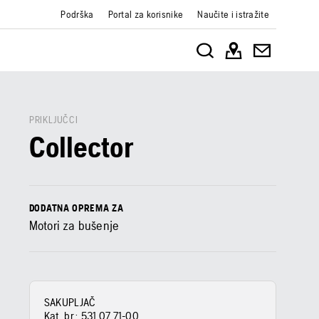
Podrška
Portal za korisnike
Naučite i istražite
PRIKLJUČCI
Collector
DODATNA OPREMA ZA
Motori za bušenje
SAKUPLJAČ
Kat. br.:
531 07 71‑00