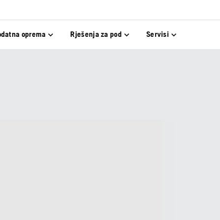
odatna oprema
Rješenja za pod
Servisi