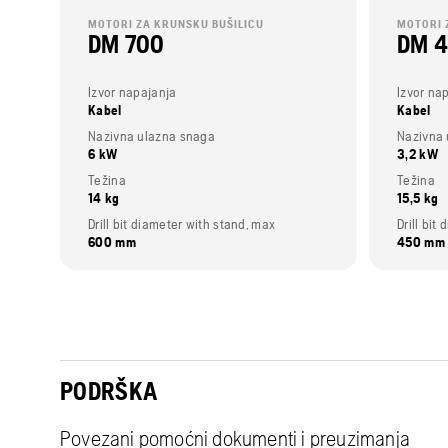
MOTORI ZA KRUNSKU BUŠILICU
MOTORI 
DM 700
DM 
Izvor napajanja
Izvor na
Kabel
Kabel
Nazivna ulazna snaga
Nazivna 
6 kW
3,2 kW
Težina
Težina
14 kg
15,5 kg
Drill bit diameter with stand, max
Drill bit
600 mm
450 mm
PODRŠKA
Povezani pomoćni dokumenti i preuzimanja