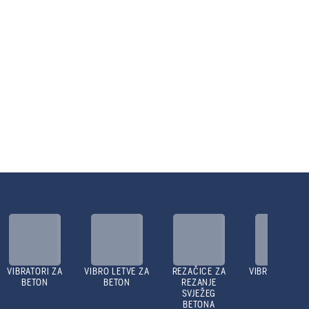
VIBRATORI ZA
VIBRO LETVE ZA
REZAČICE ZA
VIBRO NABIJAČ
BETON
BETON
REZANJE
SVJEŽEG
BETONA