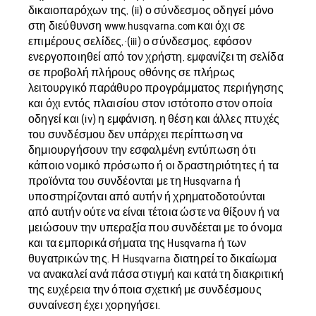
δικαιοπαρόχων της, (ii) ο σύνδεσμος οδηγεί μόνο
στη διεύθυνση www.husqvarna.com και όχι σε
επιμέρους σελίδες,·(iii) ο σύνδεσμος, εφόσον
ενεργοποιηθεί από τον χρήστη, εμφανίζει τη σελίδα
σε προβολή πλήρους οθόνης σε πλήρως
λειτουργικό παράθυρο προγράμματος περιήγησης
και όχι εντός πλαισίου στον ιστότοπο στον οποία
οδηγεί και (iv) η εμφάνιση, η θέση και άλλες πτυχές
του συνδέσμου δεν υπάρχει περίπτωση να
δημιουργήσουν την εσφαλμένη εντύπωση ότι
κάποιο νομικό πρόσωπο ή οι δραστηριότητες ή τα
προϊόντα του συνδέονται με τη Husqvarna ή
υποστηρίζονται από αυτήν ή χρηματοδοτούνται
από αυτήν ούτε να είναι τέτοια ώστε να θίξουν ή να
μειώσουν την υπεραξία που συνδέεται με το όνομα
και τα εμπορικά σήματα της Husqvarna ή των
θυγατρικών της. Η Husqvarna διατηρεί το δικαίωμα
να ανακαλεί ανά πάσα στιγμή και κατά τη διακριτική
της ευχέρεια την όποια σχετική με συνδέσμους
συναίνεση έχει χορηγήσει.