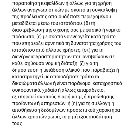
παραποίηση κεφαλίδων ή άλλως για τη χρήση
άλλων αναγνωριστικών με σκοπό τη συγκάλυψη
της προέλευσης οποιουδήποτε περιεχομένου
μεταδίδεται μέσω του ιστοτόπου, (δ) τη
διαστρέβλωση της σχέσης σας με φυσικό ή νομικό
πρόσωπο, (ε) με σκοπό να ενεργείτε κατά τρόπο
που επηρεάζει αρνητικά τη δυνατότητα χρήσης του
ιστοτόπου από άλλους χρήστες, (στ) για τη
διενέργεια δραστηριοτήτων που αντιβαίνουν σε
κάθε ισχύουσα νομική διάταξη, (ζ) για τη
δημοσίευση ή μετάδοση υλικού που παραβιάζει ή
καταστρατηγεί με οποιοδήποτε τρόπο τα
δικαιώματα άλλων ή είναι παράνομο, καταχρηστικό,
συκοφαντικό, χυδαίο ή άλλως απαράδεκτο,
εξυπηρετεί σκοπούς διαφήμισης ή προώθησης
προϊόντων ή υπηρεσιών, ή (η) για τη συλλογή ή
αποθήκευση δεδομένων προσωπικού χαρακτήρα
άλλων χρηστών χωρίς τη ρητή εξουσιοδότησή
τους.