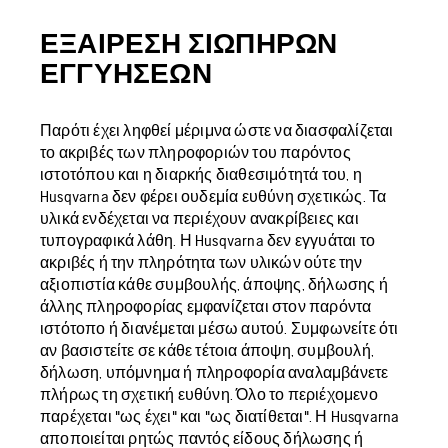
ΕΞΑΊΡΕΣΗ ΣΙΩΠΗΡΏΝ
ΕΓΓΥΉΣΕΩΝ
Παρότι έχει ληφθεί μέριμνα ώστε να διασφαλίζεται
το ακριβές των πληροφοριών του παρόντος
ιστοτόπου και η διαρκής διαθεσιμότητά του, η
Husqvarna δεν φέρει ουδεμία ευθύνη σχετικώς. Τα
υλικά ενδέχεται να περιέχουν ανακρίβειες και
τυπογραφικά λάθη. Η Husqvarna δεν εγγυάται το
ακριβές ή την πληρότητα των υλικών ούτε την
αξιοπιστία κάθε συμβουλής, άποψης, δήλωσης ή
άλλης πληροφορίας εμφανίζεται στον παρόντα
ιστότοπο ή διανέμεται μέσω αυτού. Συμφωνείτε ότι
αν βασιστείτε σε κάθε τέτοια άποψη, συμβουλή,
δήλωση, υπόμνημα ή πληροφορία αναλαμβάνετε
πλήρως τη σχετική ευθύνη. Όλο το περιέχομενο
παρέχεται "ως έχει" και "ως διατίθεται". Η Husqvarna
αποποιείται ρητώς παντός είδους δήλωσης ή