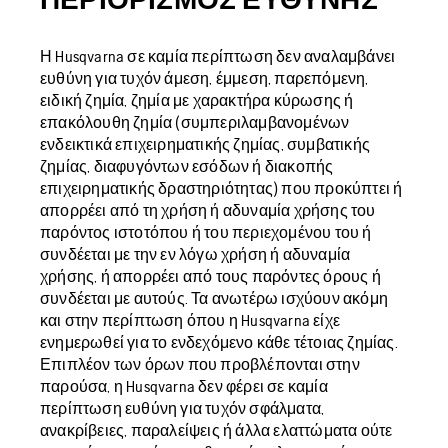
Η Husqvarna σε καμία περίπτωση δεν αναλαμβάνει
ευθύνη για τυχόν άμεση, έμμεση, παρεπόμενη,
ειδική ζημία, ζημία με χαρακτήρα κύρωσης ή
επακόλουθη ζημία (συμπεριλαμβανομένων
ενδεικτικά επιχειρηματικής ζημίας, συμβατικής
ζημίας, διαφυγόντων εσόδων ή διακοπής
επιχειρηματικής δραστηριότητας) που προκύπτει ή
απορρέει από τη χρήση ή αδυναμία χρήσης του
παρόντος ιστοτόπου ή του περιεχομένου του ή
συνδέεται με την εν λόγω χρήση ή αδυναμία
χρήσης, ή απορρέει από τους παρόντες όρους ή
συνδέεται με αυτούς. Τα ανωτέρω ισχύουν ακόμη
και στην περίπτωση όπου η Husqvarna είχε
ενημερωθεί για το ενδεχόμενο κάθε τέτοιας ζημίας.
Επιπλέον των όρων που προβλέπονται στην
παρούσα, η Husqvarna δεν φέρει σε καμία
περίπτωση ευθύνη για τυχόν σφάλματα,
ανακρίβειες, παραλείψεις ή άλλα ελαττώματα ούτε