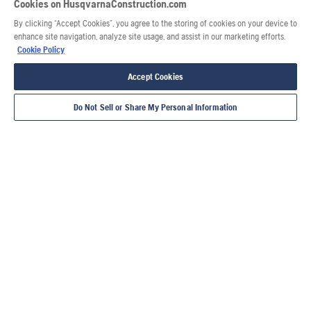
Cookies on HusqvarnaConstruction.com
By clicking “Accept Cookies”, you agree to the storing of cookies on your device to
enhance site navigation, analyze site usage, and assist in our marketing efforts.
Cookie Policy
Accept Cookies
Do Not Sell or Share My Personal Information
ΑΔΑΜΑΝΤΟΦΌ
ΚΌΦΤΕΣ
ΚΑΡΟΤΙΈΡΕΣ
ΑΡΜΟΚΌΦΤΕΣ
ΚΌΦ
ΡΑ ΕΡΓΑΛΕΊΑ
ΙΣΧΎΟΣ
ΜΠΕΤΟΎ
ΠΛΑΚΙ
ΚΑ
ΤΡΑΠΕ
ΤΕ