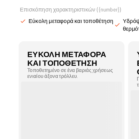
Επισκόπηση χαρακτηριστικών ({number})
Εύκολη μεταφορά και τοποθέτηση
Υδρόψ
θερμό
ΕΎΚΟΛΗ ΜΕΤΑΦΟΡΆ
ΚΑΙ ΤΟΠΟΘΈΤΗΣΗ
Τοποθετημένο σε ένα βαριάς χρήσεως
ενιαίου άξονα τρόλλευ.