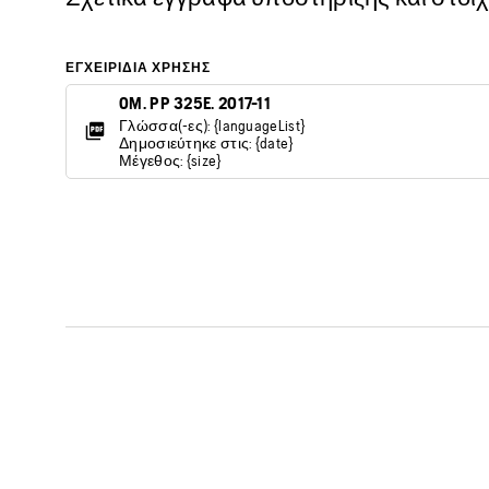
ΕΓΧΕΙΡΊΔΙΑ ΧΡΉΣΗΣ
OM. PP 325E. 2017-11
Γλώσσα(-ες): {languageList}
Δημοσιεύτηκε στις: {date}
Μέγεθος: {size}