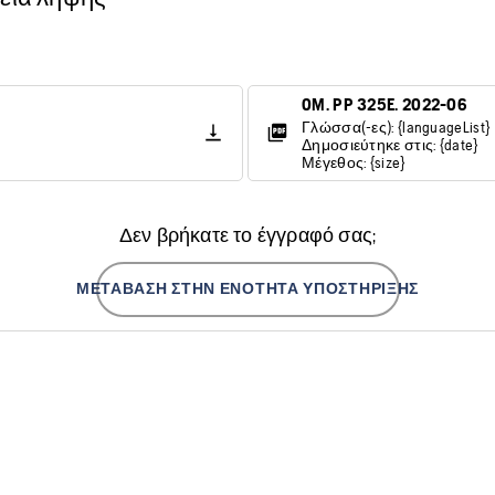
OM. PP 325E. 2022-06
Γλώσσα(-ες): {languageList}
Δημοσιεύτηκε στις: {date}
Μέγεθος: {size}
Δεν βρήκατε το έγγραφό σας;
ΜΕΤΆΒΑΣΗ ΣΤΗΝ ΕΝΌΤΗΤΑ ΥΠΟΣΤΉΡΙΞΗΣ