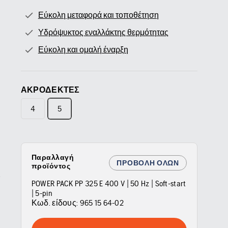
Εύκολη μεταφορά και τοποθέτηση
Υδρόψυκτος εναλλάκτης θερμότητας
Εύκολη και ομαλή έναρξη
ΑΚΡΟΔΈΚΤΕΣ
4
5
Παραλλαγή
ΠΡΟΒΟΛΉ ΌΛΩΝ
προϊόντος
POWER PACK PP 325 E 400 V | 50 Hz | Soft-start
| 5-pin
Κωδ. είδους:
965 15 64‑02