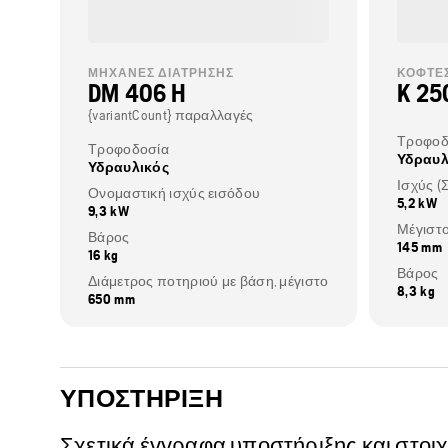
ΜΗΧΑΝΈΣ ΔΙΆΤΡΗΣΗΣ
ΚΌΦΤΕ
DM 406 H
K 25
{variantCount} παραλλαγές
Τροφοδ
Τροφοδοσία
Υδραυλ
Υδραυλικός
Ονομαστική ισχύς εισόδου
5,2 kW
9,3 kW
Μέγιστ
Βάρος
145 mm
16 kg
Βάρος
Διάμετρος ποτηριού με βάση, μέγιστο
8,3 kg
650 mm
ΥΠΟΣΤΉΡΙΞΗ
Σχετικά έγγραφα υποστήριξης και στοι