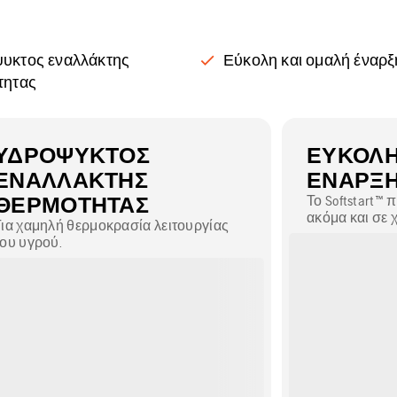
υκτος εναλλάκτης
Εύκολη και ομαλή έναρξ
τητας
ΥΔΡΌΨΥΚΤΟΣ
ΕΎΚΟΛΗ
ΕΝΑΛΛΆΚΤΗΣ
ΈΝΑΡΞ
ΘΕΡΜΌΤΗΤΑΣ
Το Softstart™ 
ακόμα και σε 
Για χαμηλή θερμοκρασία λειτουργίας
όταν το λάδι ε
του υγρού.