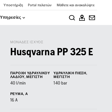
Υποστήριξη
Portal πελατών
Μάθετε και ανακαλύψτε
Υπηρεσίες
ΜΟΝΆΔΕΣ ΙΣΧΎΟΣ
Husqvarna PP 325 E
ΠΑΡΟΧΉ ΥΔΡΑΥΛΙΚΟΎ
ΥΔΡΑΥΛΙΚΉ ΠΊΕΣΗ,
ΛΑΔΙΟΎ, ΜΈΓΙΣΤΗ
ΜΈΓΙΣΤΗ
40
l/min
140
bar
ΡΕΎΜΑ, Α
16
A