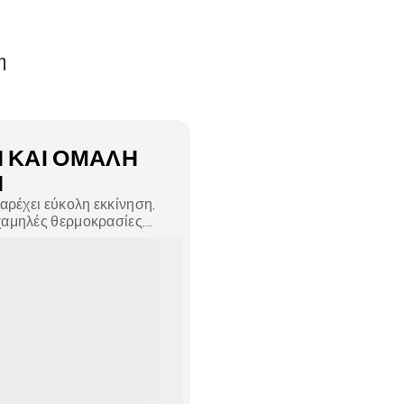
η
 ΚΑΙ ΟΜΑΛΉ
Η
παρέχει εύκολη εκκίνηση,
χαμηλές θερμοκρασίες,
ίναι παχύ.