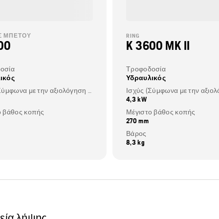
Σ ΜΠΕΤΟΎ
RING
00
K 3600 MK II
οσία
Τροφοδοσία
ικός
Υδραυλικός
Ισχύς (Σύμφωνα με την αξιολόγηση του κατασκευαστή του κινητήρα)
4,3 kW
ο βάθος κοπής
Μέγιστο βάθος κοπής
270 mm
Βάρος
8,3 kg
χεία λήψης