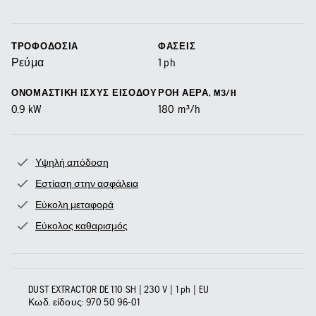
ΤΡΟΦΟΔΟΣΊΑ
ΦΆΣΕΙΣ
Ρεύμα
1 ph
ΟΝΟΜΑΣΤΙΚΉ ΙΣΧΎΣ ΕΙΣΌΔΟΥ
ΡΟΉ ΑΈΡΑ, M3/H
0.9
kW
180
m³/h
Υψηλή απόδοση
Εστίαση στην ασφάλεια
Εύκολη μεταφορά
Εύκολος καθαρισμός
DUST EXTRACTOR DE 110 SH | 230 V | 1 ph | EU
Κωδ. είδους:
970 50 96‑01