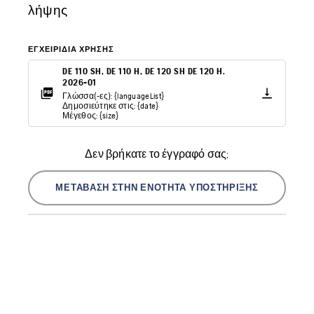
λήψης
ΕΓΧΕΙΡΊΔΙΑ ΧΡΉΣΗΣ
DE 110 SH, DE 110 H, DE 120 SH DE 120 H.
2026-01
Γλώσσα(-ες): {languageList}
Δημοσιεύτηκε στις: {date}
Μέγεθος: {size}
Δεν βρήκατε το έγγραφό σας;
ΜΕΤΆΒΑΣΗ ΣΤΗΝ ΕΝΌΤΗΤΑ ΥΠΟΣΤΉΡΙΞΗΣ