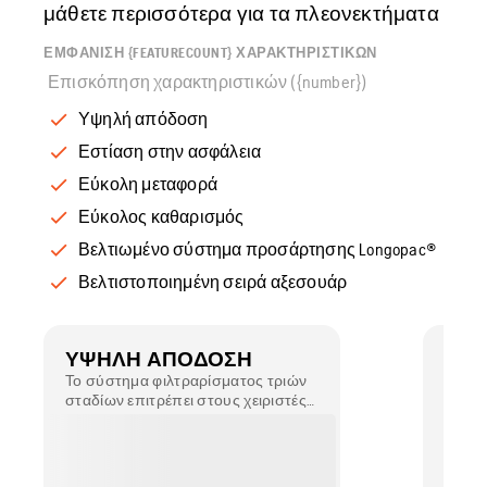
μάθετε περισσότερα για τα πλεονεκτήματα
ΕΜΦΆΝΙΣΗ {FEATURECOUNT} ΧΑΡΑΚΤΗΡΙΣΤΙΚΏΝ
Επισκόπηση χαρακτηριστικών ({number})
Υψηλή απόδοση
Εστίαση στην ασφάλεια
Εύκολη μεταφορά
Εύκολος καθαρισμός
Βελτιωμένο σύστημα προσάρτησης Longopac®
Βελτιστοποιημένη σειρά αξεσουάρ
ΥΨΗΛΉ ΑΠΌΔΟΣΗ
ΕΣΤ
ΑΣΦ
Το σύστημα φιλτραρίσματος τριών
σταδίων επιτρέπει στους χειριστές
Ο ανα
να εργάζονται για μεγάλα
συμμο
διαστήματα χωρίς διακοπή.
πρόσφ
αναρρ
χρήση.