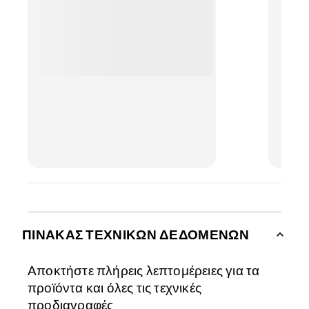
πιστο
διαχω
Ένας 
φίλτρ
να κα
καθαρ
με το
ΠΊΝΑΚΑΣ ΤΕΧΝΙΚΏΝ ΔΕΔΟΜΈΝΩΝ
Αποκτήστε πλήρεις λεπτομέρειες για τα
προϊόντα και όλες τις τεχνικές
προδιαγραφές