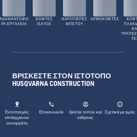
ΑΔΑΜΑΝΤΟΦΌ
ΚΌΦΤΕΣ
ΚΑΡΟΤΙΈΡΕΣ
ΑΡΜΟΚΌΦΤΕΣ
ΚΌΦ
ΡΑ ΕΡΓΑΛΕΊΑ
ΙΣΧΎΟΣ
ΜΠΕΤΟΎ
ΠΛΑΚΙ
ΚΑ
ΤΡΑΠΕ
ΤΕ
ΒΡΊΣΚΕΣΤΕ ΣΤΟΝ ΙΣΤΌΤΟΠΟ
HUSQVARNA CONSTRUCTION
Εντοπισμός
Επικοινωνία
Δελτία τύπου και
Σχετικά με εμάς
επιλεγμένου
ειδήσεις
συνεργάτη