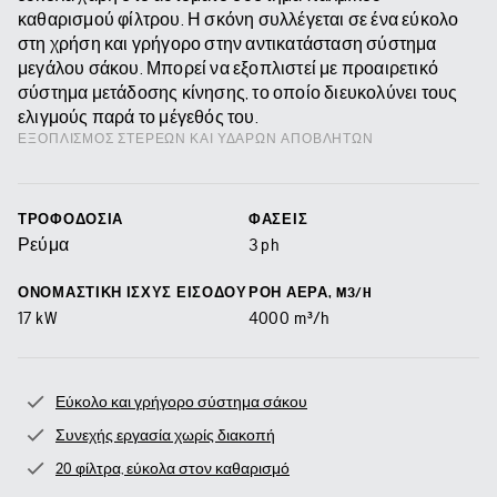
καθαρισμού φίλτρου. Η σκόνη συλλέγεται σε ένα εύκολο
στη χρήση και γρήγορο στην αντικατάσταση σύστημα
μεγάλου σάκου. Μπορεί να εξοπλιστεί με προαιρετικό
σύστημα μετάδοσης κίνησης, το οποίο διευκολύνει τους
ελιγμούς παρά το μέγεθός του.
ΕΞΟΠΛΙΣΜΌΣ ΣΤΕΡΕΏΝ ΚΑΙ ΥΔΑΡΏΝ ΑΠΟΒΛΉΤΩΝ
ΤΡΟΦΟΔΟΣΊΑ
ΦΆΣΕΙΣ
Ρεύμα
3 ph
ΟΝΟΜΑΣΤΙΚΉ ΙΣΧΎΣ ΕΙΣΌΔΟΥ
ΡΟΉ ΑΈΡΑ, M3/H
17
kW
4000
m³/h
Εύκολο και γρήγορο σύστημα σάκου
Συνεχής εργασία χωρίς διακοπή
20 φίλτρα, εύκολα στον καθαρισμό