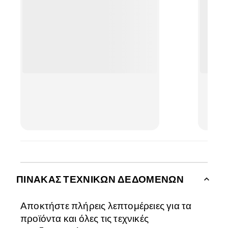
στο ε
Μπορε
κατά τ
χωρίς
βολής
ΠΊΝΑΚΑΣ ΤΕΧΝΙΚΏΝ ΔΕΔΟΜΈΝΩΝ
Αποκτήστε πλήρεις λεπτομέρειες για τα
προϊόντα και όλες τις τεχνικές