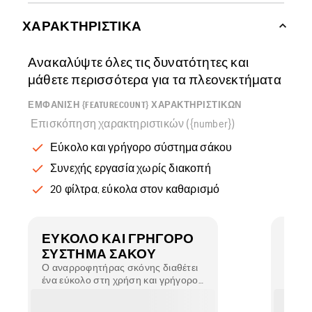
ΧΑΡΑΚΤΗΡΙΣΤΙΚΆ
Ανακαλύψτε όλες τις δυνατότητες και
μάθετε περισσότερα για τα πλεονεκτήματα
ΕΜΦΆΝΙΣΗ {FEATURECOUNT} ΧΑΡΑΚΤΗΡΙΣΤΙΚΏΝ
Επισκόπηση χαρακτηριστικών ({number})
Εύκολο και γρήγορο σύστημα σάκου
Συνεχής εργασία χωρίς διακοπή
20 φίλτρα, εύκολα στον καθαρισμό
ΕΎΚΟΛΟ ΚΑΙ ΓΡΉΓΟΡΟ
ΣΥΝ
ΣΎΣΤΗΜΑ ΣΆΚΟΥ
ΧΩΡ
Ο αναρροφητήρας σκόνης διαθέτει
Ο συλ
ένα εύκολο στη χρήση και γρήγορο
περισ
στην αντικατάσταση σύστημα
οποίε
μεγάλου σάκου.
που σ