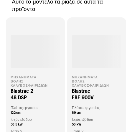
Αυτό το μοντέλο ταιριάζει σε αυτά τα
προϊόντα
ΜΗΧΑΝΉΜΑΤΑ
ΜΗΧΑΝΉΜΑΤΑ
ΒΟΛΉΣ
ΒΟΛΉΣ
ΧΑΛΥΒΟΣΦΑΙΡΙΔΊΩΝ
ΧΑΛΥΒΟΣΦΑΙΡΙΔΊΩΝ
Blastrac 2-
Blastrac
48 DSP
EBE 900V
Πλάτος εργασίας
Πλάτος εργασίας
122 cm
89 cm
Ισχύς εξόδου
Ισχύς εξόδου
50,5 kW
50 kW
Τάση, V
Τάση, V