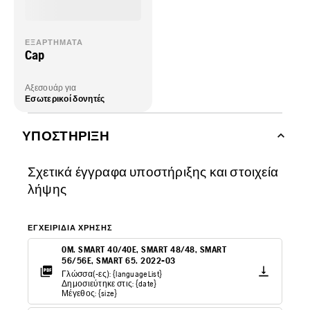
ΕΞΑΡΤΉΜΑΤΑ
Cap
Αξεσουάρ για
Εσωτερικοί δονητές
ΥΠΟΣΤΉΡΙΞΗ
Σχετικά έγγραφα υποστήριξης και στοιχεία
λήψης
ΕΓΧΕΙΡΊΔΙΑ ΧΡΉΣΗΣ
OM. SMART 40/40E, SMART 48/48, SMART
56/56E, SMART 65. 2022-03
Γλώσσα(-ες): {languageList}
Δημοσιεύτηκε στις: {date}
Μέγεθος: {size}