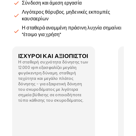
Σύνδεση και άμεση εργασία
Λιγότερος θόρυβος, μηδενικές εκπομπές
καυσαερίων
Η σταθερά αναμμένη πράσινη λυχνία σημαίνει
"έτοιμο για χρήση"
ΙΣΧΥΡΟΊ ΚΑΙ ΑΞΙΌΠΙΣΤΟΙ
ΜΕΓ
ΕΡΓ
Η σταθερή συχνότητα δόνησης των
12.000 vpm εξασφαλίζει μεγάλη
Τα δε
φυγόκεντρη δύναμη, σταθερή
εξασφ
ταχύτητα και μεγάλο πλάτος
εργασ
δόνησης – για εξαιρετική δόνηση
του σκυροδέματος με λιγότερα
σημεία βύθισης σε οποιοδήποτε
τύπο κάθισης του σκυροδέματος.