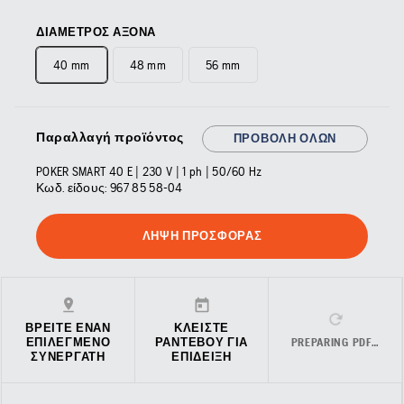
ΔΙΆΜΕΤΡΟΣ ΆΞΟΝΑ
40 mm
48 mm
56 mm
Παραλλαγή προϊόντος
ΠΡΟΒΟΛΉ ΌΛΩΝ
POKER SMART 40 E | 230 V | 1 ph | 50/60 Hz
Κωδ. είδους:
967 85 58‑04
ΛΉΨΗ ΠΡΟΣΦΟΡΆΣ
ΒΡΕΊΤΕ ΈΝΑΝ
ΚΛΕΊΣΤΕ
ΕΠΙΛΕΓΜΈΝΟ
ΡΑΝΤΕΒΟΎ ΓΙΑ
PREPARING PDF…
ΣΥΝΕΡΓΆΤΗ
ΕΠΊΔΕΙΞΗ