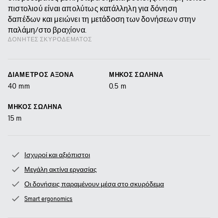
πιστολιού είναι απολύτως κατάλληλη για δόνηση
δαπέδων και μειώνει τη μετάδοση των δονήσεων στην
παλάμη/στο βραχίονα.
ΔΟΝΗΤΈΣ ΣΚΥΡΟΔΈΜΑΤΟΣ
ΔΙΆΜΕΤΡΟΣ ΆΞΟΝΑ
ΜΉΚΟΣ ΣΩΛΉΝΑ
40
mm
0.5
m
ΜΉΚΟΣ ΣΩΛΉΝΑ
15
m
Ισχυροί και αξιόπιστοι
Μεγάλη ακτίνα εργασίας
Οι δονήσεις παραμένουν μέσα στο σκυρόδεμα
Smart ergonomics