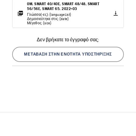
OM. SMART 40/40E, SMART 48/48, SMART
56/56E, SMART 65. 2022-03
Γλώσσα(-ες): {languageList}
Δημοσιεύτηκε στις: {date}
Μέγεθος: {size}
Δεν βρήκατε το έγγραφό σας;
ΜΕΤΆΒΑΣΗ ΣΤΗΝ ΕΝΌΤΗΤΑ ΥΠΟΣΤΉΡΙΞΗΣ