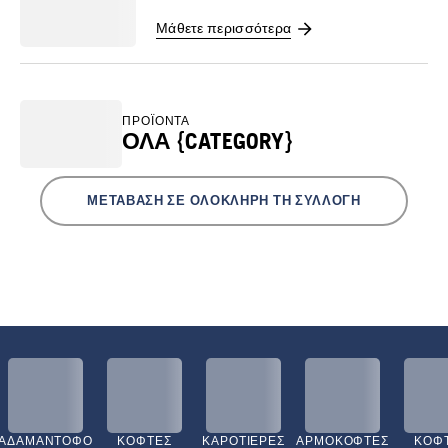
Μάθετε περισσότερα
ΠΡΟΪΌΝΤΑ
ΌΛΑ {CATEGORY}
ΜΕΤΆΒΑΣΗ ΣΕ ΟΛΌΚΛΗΡΗ ΤΗ ΣΥΛΛΟΓΉ
ΑΔΑΜΑΝΤΟΦΌ
ΚΌΦΤΕΣ
ΚΑΡΟΤΙΈΡΕΣ
ΑΡΜΟΚΌΦΤΕΣ
ΚΌΦ