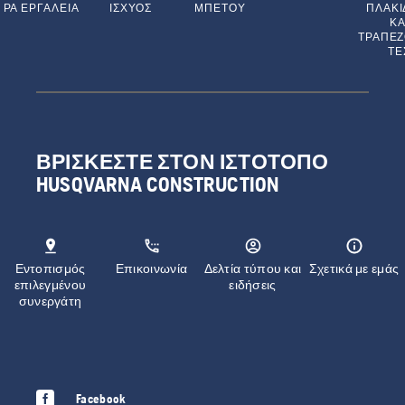
ΡΑ ΕΡΓΑΛΕΊΑ
ΙΣΧΎΟΣ
ΜΠΕΤΟΎ
ΠΛΑΚΙ
ΚΑ
ΤΡΑΠΕ
ΤΕ
ΒΡΊΣΚΕΣΤΕ ΣΤΟΝ ΙΣΤΌΤΟΠΟ
HUSQVARNA CONSTRUCTION
Εντοπισμός
Επικοινωνία
Δελτία τύπου και
Σχετικά με εμάς
επιλεγμένου
ειδήσεις
συνεργάτη
Facebook