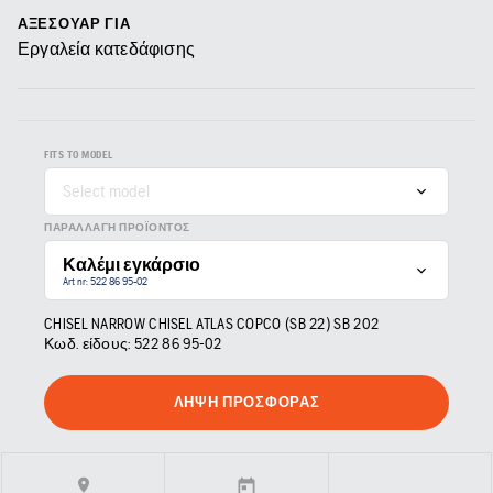
ΑΞΕΣΟΥΆΡ ΓΙΑ
Εργαλεία κατεδάφισης
FITS TO MODEL
Select model
ΠΑΡΑΛΛΑΓΉ ΠΡΟΪΌΝΤΟΣ
Καλέμι εγκάρσιο
Art nr: 522 86 95‑02
CHISEL NARROW CHISEL ATLAS COPCO (SB 22) SB 202
Κωδ. είδους:
522 86 95‑02
ΛΉΨΗ ΠΡΟΣΦΟΡΆΣ