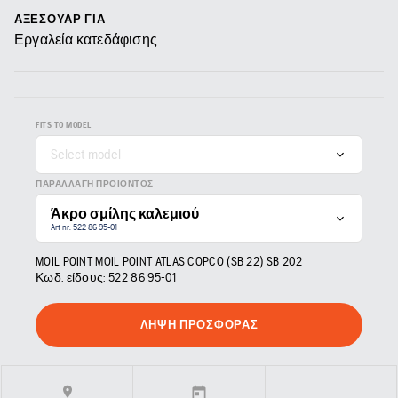
ΑΞΕΣΟΥΆΡ ΓΙΑ
Εργαλεία κατεδάφισης
FITS TO MODEL
Select model
ΠΑΡΑΛΛΑΓΉ ΠΡΟΪΌΝΤΟΣ
Άκρο σμίλης καλεμιού
Art nr: 522 86 95‑01
MOIL POINT MOIL POINT ATLAS COPCO (SB 22) SB 202
Κωδ. είδους:
522 86 95‑01
ΛΉΨΗ ΠΡΟΣΦΟΡΆΣ