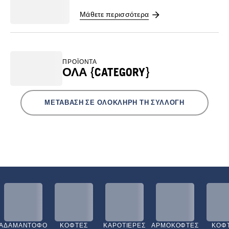
Μάθετε περισσότερα
ΠΡΟΪΌΝΤΑ
ΌΛΑ {CATEGORY}
ΜΕΤΆΒΑΣΗ ΣΕ ΟΛΌΚΛΗΡΗ ΤΗ ΣΥΛΛΟΓΉ
ΑΔΑΜΑΝΤΟΦΌ
ΚΌΦΤΕΣ
ΚΑΡΟΤΙΈΡΕΣ
ΑΡΜΟΚΌΦΤΕΣ
ΚΌΦ