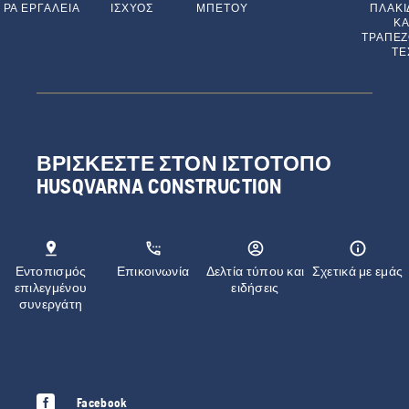
ΡΑ ΕΡΓΑΛΕΊΑ
ΙΣΧΎΟΣ
ΜΠΕΤΟΎ
ΠΛΑΚΙ
ΚΑ
ΤΡΑΠΕ
ΤΕ
ΒΡΊΣΚΕΣΤΕ ΣΤΟΝ ΙΣΤΌΤΟΠΟ
HUSQVARNA CONSTRUCTION
Εντοπισμός
Επικοινωνία
Δελτία τύπου και
Σχετικά με εμάς
επιλεγμένου
ειδήσεις
συνεργάτη
Facebook