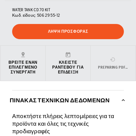
WATER TANK CD 70 KIT
Κωδ. είδους:
506 29 55‑12
ΛΉΨΗ ΠΡΟΣΦΟΡΆΣ
ΒΡΕΊΤΕ ΈΝΑΝ
ΚΛΕΊΣΤΕ
ΕΠΙΛΕΓΜΈΝΟ
ΡΑΝΤΕΒΟΎ ΓΙΑ
PREPARING PDF…
ΣΥΝΕΡΓΆΤΗ
ΕΠΊΔΕΙΞΗ
ΠΊΝΑΚΑΣ ΤΕΧΝΙΚΏΝ ΔΕΔΟΜΈΝΩΝ
Αποκτήστε πλήρεις λεπτομέρειες για τα
προϊόντα και όλες τις τεχνικές
προδιαγραφές