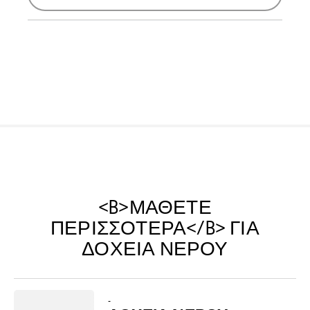
<B>ΜΆΘΕΤΕ
ΠΕΡΙΣΣΌΤΕΡΑ</B> ΓΙΑ
ΔΟΧΕΊΑ ΝΕΡΟΎ
-