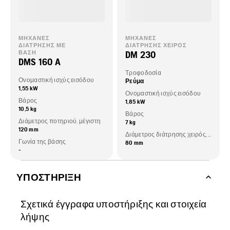
ΜΗΧΑΝΈΣ
ΜΗΧΑΝΈΣ
ΔΙΆΤΡΗΣΗΣ ΜΕ
ΔΙΆΤΡΗΣΗΣ ΧΕΙΡΌΣ
DM 230
ΒΆΣΗ
DMS 160 A
Τροφοδοσία
Ονομαστική ισχύς εισόδου
Ρεύμα
1,55 kW
Ονομαστική ισχύς εισόδου
Βάρος
1,85 kW
10,5 kg
Βάρος
Διάμετρος ποτηριού, μέγιστη
7 kg
120 mm
Διάμετρος διάτρησης χειρός, μέγιστη
Γωνία της βάσης
80 mm
-
ΥΠΟΣΤΉΡΙΞΗ
Σχετικά έγγραφα υποστήριξης και στοιχεία
λήψης