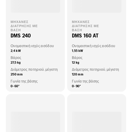
ΜΗΧΑΝΈΣ
ΜΗΧΑΝΈΣ
ΔΙΆΤΡΗΣΗΣ ΜΕ
ΔΙΆΤΡΗΣΗΣ ΜΕ
ΒΆΣΗ
ΒΆΣΗ
DMS 240
DMS 160 AT
Ονομαστική ισχύς εισόδου
Ονομαστική ισχύς εισόδου
2,4 kW
1,55 kW
Βάρος
Βάρος
27,5 kg
12 kg
Διάμετρος ποτηριού, μέγιστη
Διάμετρος ποτηριού, μέγιστη
250 mm
120 mm
Γωνία της βάσης
Γωνία της βάσης
0-60º
0-90º