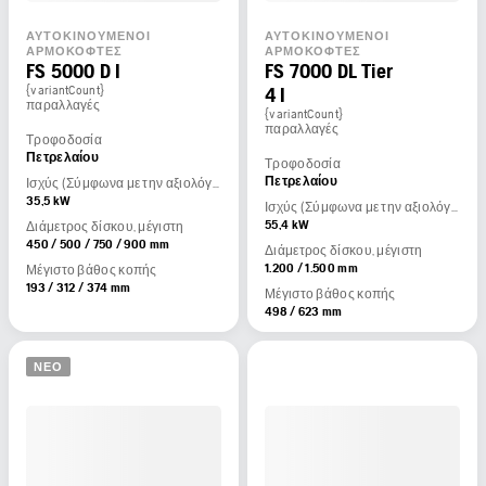
ΑΥΤΟΚΙΝΟΎΜΕΝΟΙ
ΑΥΤΟΚΙΝΟΎΜΕΝΟΙ
ΑΡΜΟΚΌΦΤΕΣ
ΑΡΜΟΚΌΦΤΕΣ
FS 5000 D I
FS 7000 DL Tier
{variantCount}
4 I
παραλλαγές
{variantCount}
παραλλαγές
Τροφοδοσία
Πετρελαίου
Τροφοδοσία
Πετρελαίου
Ισχύς (Σύμφωνα με την αξιολόγηση του κατασκευαστή του κινητήρα)
35,5 kW
Ισχύς (Σύμφωνα με την αξιολόγηση του κατασκευαστή του κινητήρα)
55,4 kW
Διάμετρος δίσκου, μέγιστη
450 / 500 / 750 / 900 mm
Διάμετρος δίσκου, μέγιστη
1.200 / 1.500 mm
Μέγιστο βάθος κοπής
193 / 312 / 374 mm
Μέγιστο βάθος κοπής
498 / 623 mm
ΝΈΟ