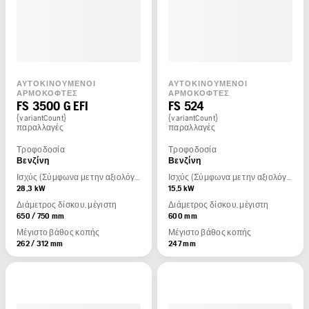
ΑΥΤΟΚΙΝΟΎΜΕΝΟΙ
ΑΥΤΟΚΙΝΟΎΜΕΝΟΙ
ΑΡΜΟΚΌΦΤΕΣ
ΑΡΜΟΚΌΦΤΕΣ
FS 3500 G EFI
FS 524
{variantCount}
{variantCount}
παραλλαγές
παραλλαγές
Τροφοδοσία
Τροφοδοσία
Βενζίνη
Βενζίνη
Ισχύς (Σύμφωνα με την αξιολόγηση του κατασκευαστή του κινητήρα)
Ισχύς (Σύμφωνα με την αξιολόγηση του κατασκευαστή του κινητήρα)
28,3 kW
15,5 kW
Διάμετρος δίσκου, μέγιστη
Διάμετρος δίσκου, μέγιστη
650 / 750 mm
600 mm
Μέγιστο βάθος κοπής
Μέγιστο βάθος κοπής
262 / 312 mm
247 mm