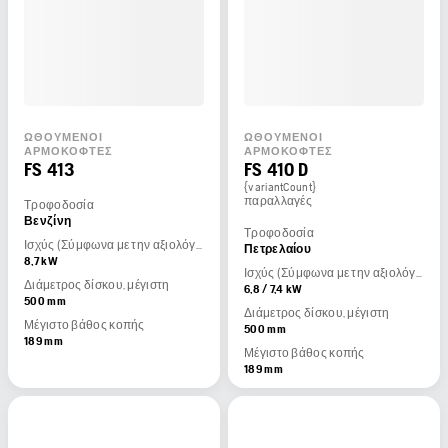
ΩΘΟΎΜΕΝΟΙ
ΩΘΟΎΜΕΝΟΙ
ΑΡΜΟΚΌΦΤΕΣ
ΑΡΜΟΚΌΦΤΕΣ
FS 413
FS 410 D
{variantCount}
παραλλαγές
Τροφοδοσία
Βενζίνη
Τροφοδοσία
Ισχύς (Σύμφωνα με την αξιολόγηση του κατασκευαστή του κινητήρα)
Πετρελαίου
8,7 kW
Ισχύς (Σύμφωνα με την αξιολόγηση του κατασκευαστή του κινητήρα)
Διάμετρος δίσκου, μέγιστη
6,8 / 7,4 kW
500 mm
Διάμετρος δίσκου, μέγιστη
Μέγιστο βάθος κοπής
500 mm
189 mm
Μέγιστο βάθος κοπής
189 mm