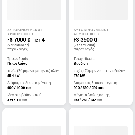
ΑΥΤΟΚΙΝΟΎΜΕΝΟΙ
ΑΥΤΟΚΙΝΟΎΜΕΝΟΙ
ΑΡΜΟΚΌΦΤΕΣ
ΑΡΜΟΚΌΦΤΕΣ
FS 7000 D Tier 4
FS 3500 G I
{variantCount}
{variantCount}
παραλλαγές
παραλλαγές
Τροφοδοσία
Τροφοδοσία
Πετρελαίου
Βενζίνη
Ισχύς (Σύμφωνα με την αξιολόγηση του κατασκευαστή του κινητήρα)
Ισχύς (Σύμφωνα με την αξιολόγηση του κατασκευαστή του κινητήρα)
55,4 kW
27,5 kW
Διάμετρος δίσκου, μέγιστη
Διάμετρος δίσκου, μέγιστη
900 / 1.000 mm
500 / 650 / 750 mm
Μέγιστο βάθος κοπής
Μέγιστο βάθος κοπής
374 / 411 mm
190 / 262 / 312 mm