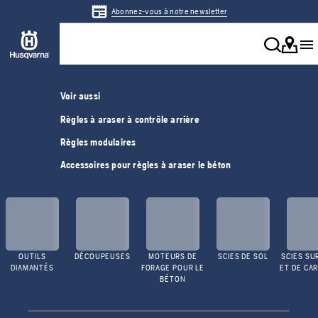
Abonnez-vous à notre newsletter
Voir aussi
Règles à araser à contrôle arrière
Règles modulaires
Accessoires pour règles à araser le béton
OUTILS
DÉCOUPEUSES
MOTEURS DE
SCIES DE SOL
SCIES SU
DIAMANTÉS
FORAGE POUR LE
ET DE CA
BÉTON