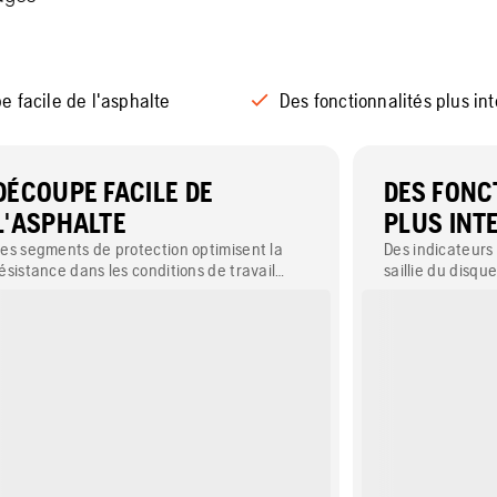
 facile de l'asphalte
Des fonctionnalités plus int
DÉCOUPE FACILE DE
DES FONC
L'ASPHALTE
PLUS INT
es segments de protection optimisent la
Des indicateurs v
ésistance dans les conditions de travail
saillie du disqu
brasives et prolongent la durée de vie du
quand il est tem
isque, même dans les environnements les
profondeur de c
lus difficiles.
Une flèche indiq
présente la cou
l'application.