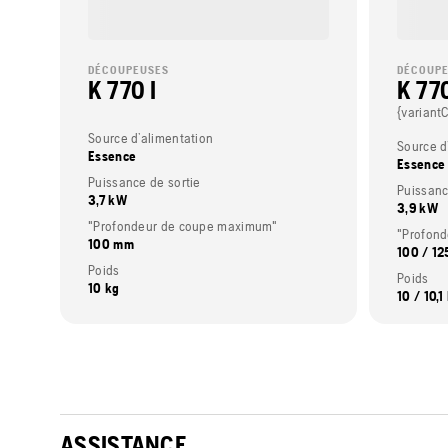
DÉCOUPEUSES
DÉCOUP
K 770 I
K 77
{variant
Source d’alimentation
Source d
Essence
Essence
Puissance de sortie
Puissanc
3,7 kW
3,9 kW
"Profondeur de coupe maximum"
"Profon
100 mm
100 / 1
Poids
Poids
10 kg
10 / 10,1
ASSISTANCE