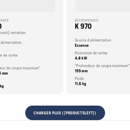
EUSES
DÉCOUPEUSES
0
K 970
Count} variantes
Source d’alimentation
’alimentation
Essence
Puissance de sortie
e de sortie
4,8 kW
"Profondeur de coupe maximum"
deur de coupe maximum"
155 mm
25 mm
Poids
11,6 kg
 kg
CHARGER PLUS ({PRODUCTSLEFT})