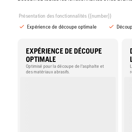
Présentation des fonctionnalités ({number})
Expérience de découpe optimale
Découpe
EXPÉRIENCE DE DÉCOUPE
OPTIMALE
Optimisé pour la découpe de l'asphalte et
L
des matériaux abrasifs.
r
a
d
p