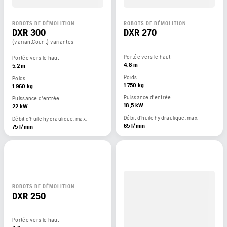
ROBOTS DE DÉMOLITION
ROBOTS DE DÉMOLITION
DXR 300
DXR 270
{variantCount} variantes
Portée vers le haut
Portée vers le haut
4,8 m
5,2 m
Poids
Poids
1 750 kg
1 960 kg
Puissance d'entrée
Puissance d'entrée
18,5 kW
22 kW
Débit d'huile hydraulique, max.
Débit d'huile hydraulique, max.
65 l/min
75 l/min
ROBOTS DE DÉMOLITION
DXR 250
Portée vers le haut