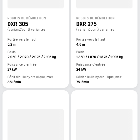
ROBOTS DE DÉMOLITION
ROBOTS DE DÉMOLITION
DXR 305
DXR 275
{variantCount} variantes
{variantCount} variantes
Portée vers le haut
Portée vers le haut
5,2 m
4,8 m
Poids
Poids
2 050 / 2 070 / 2 075 / 2 195 kg
1 850 / 1 870 / 1 875 / 1 995 kg
Puissance d'entrée
Puissance d'entrée
27 kW
24 kW
Débit d'huile hydraulique, max.
Débit d'huile hydraulique, max.
85 l/min
75 l/min