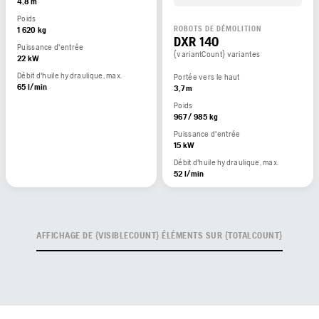
4,8 m
Poids
ROBOTS DE DÉMOLITION
1 620 kg
DXR 140
Puissance d'entrée
{variantCount} variantes
22 kW
Débit d'huile hydraulique, max.
Portée vers le haut
65 l/min
3,7 m
Poids
967 / 985 kg
Puissance d'entrée
15 kW
Débit d'huile hydraulique, max.
52 l/min
AFFICHAGE DE {VISIBLECOUNT} ÉLÉMENTS SUR {TOTALCOUNT}