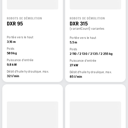
ROBOTS DE DÉMOLITION
ROBOTS DE DÉMOLITION
DXR 95
DXR 315
{variantCount} variantes
Portée vers le haut
Portée vers le haut
3,16 m
5,5 m
Poids
Poids
589 kg
2 110 / 2 130 / 2 135 / 2 255 kg
Puissance d'entrée
Puissance d'entrée
9,8 kW
27 kW
Débit d'huile hydraulique, max.
Débit d'huile hydraulique, max.
32 l/min
85 l/min