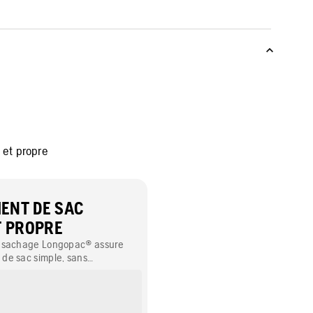
et propre
ENT DE SAC
T PROPRE
nsachage Longopac® assure
de sac simple, sans
 poussière.