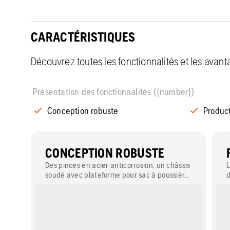
CARACTÉRISTIQUES
Découvrez toutes les fonctionnalités et les avan
Présentation des fonctionnalités ({number})
Conception robuste
Product
CONCEPTION ROBUSTE
Des pinces en acier anticorrosion, un châssis
L
soudé avec plateforme pour sac à poussière
d
et des poignées résistantes en acier lui
m
procurent une grande longévité.
u
e
a
d