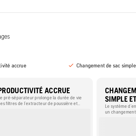
tages
ivité accrue
Changement de sac simple 
PRODUCTIVITÉ ACCRUE
CHANGEM
e pré-séparateur prolonge la durée de vie
SIMPLE E
es filtres de l’extracteur de poussière et
Le système d’e
aintient un flux d’air élevé, ce qui assure
un changement 
ne meilleure collecte de la poussière, un
déversement de
nvironnement de travail plus propre et une
utonomie plus longue entre les nettoyages
u filtre.