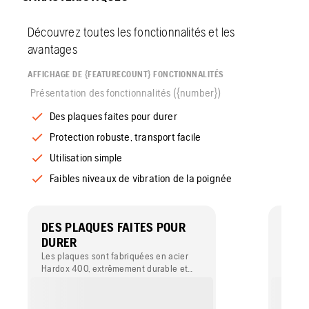
Découvrez toutes les fonctionnalités et les
avantages
AFFICHAGE DE {FEATURECOUNT} FONCTIONNALITÉS
Présentation des fonctionnalités ({number})
Des plaques faites pour durer
Protection robuste, transport facile
Utilisation simple
Faibles niveaux de vibration de la poignée
DES PLAQUES FAITES POUR
PROT
DURER
TRAN
Les plaques sont fabriquées en acier
Le cad
Hardox 400, extrêmement durable et
le mot
résistant à l'usure. Leur conception
est ég
spéciale empêche les pierres de se
levage 
coincer entre la plaque et le cadre.