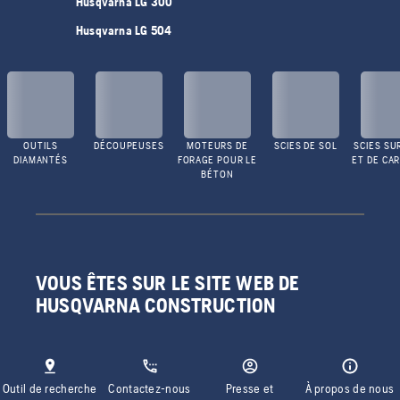
Husqvarna LG 300
Husqvarna LG 504
OUTILS
DÉCOUPEUSES
MOTEURS DE
SCIES DE SOL
SCIES SU
DIAMANTÉS
FORAGE POUR LE
ET DE CA
BÉTON
VOUS ÊTES SUR LE SITE WEB DE
HUSQVARNA CONSTRUCTION
Outil de recherche
Contactez-nous
Presse et
À propos de nous