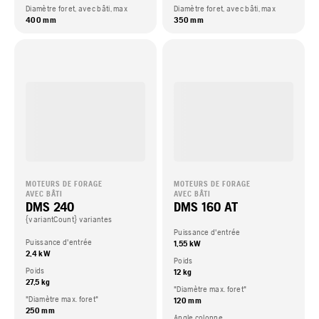
Diamètre foret, avec bâti, max
Diamètre foret, avec bâti, max
400 mm
350 mm
MOTEURS DE FORAGE
MOTEURS DE FORAGE
AVEC BÂTI
AVEC BÂTI
DMS 240
DMS 160 AT
{variantCount} variantes
Puissance d'entrée
Puissance d'entrée
1,55 kW
2,4 kW
Poids
Poids
12 kg
27,5 kg
"Diamètre max. foret"
"Diamètre max. foret"
120 mm
250 mm
Angle colonne