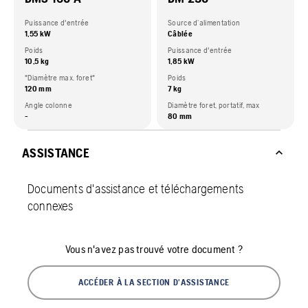
Puissance d'entrée
Source d’alimentation
1,55 kW
Câblée
Poids
Puissance d'entrée
10,5 kg
1,85 kW
"Diamètre max. foret"
Poids
120 mm
7 kg
Angle colonne
Diamètre foret, portatif, max
-
80 mm
ASSISTANCE
Documents d'assistance et téléchargements
connexes
Vous n'avez pas trouvé votre document ?
ACCÉDER À LA SECTION D'ASSISTANCE