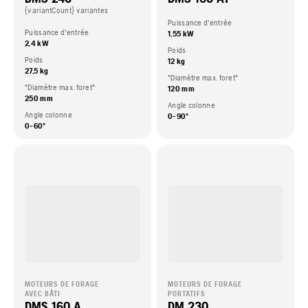
{variantCount} variantes
Puissance d'entrée
Puissance d'entrée
1,55 kW
2,4 kW
Poids
Poids
12 kg
27,5 kg
"Diamètre max. foret"
"Diamètre max. foret"
120 mm
250 mm
Angle colonne
Angle colonne
0-90º
0-60º
MOTEURS DE FORAGE
MOTEURS DE FORAGE
AVEC BÂTI
PORTATIFS
DMS 160 A
DM 230