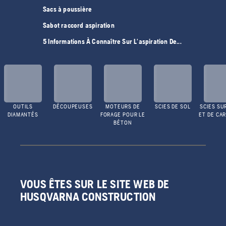
Sacs à poussière
Sabot raccord aspiration
5 Informations À Connaître Sur L'aspiration De...
OUTILS
DÉCOUPEUSES
MOTEURS DE
SCIES DE SOL
SCIES SU
DIAMANTÉS
FORAGE POUR LE
ET DE CA
BÉTON
VOUS ÊTES SUR LE SITE WEB DE
HUSQVARNA CONSTRUCTION