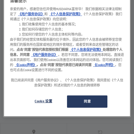
温馨提示
汽油
420
毫米
亲爱的用户，感谢您信任并使用HUSQVARNA富世华！ 我们依据相关法律法规制
定了
《用户服务协议》
和
《个人信息保护政策》
《个人信息保护政策》 我们
将通过《个人信息保护政策》向您说明：
重量
CENTRIFUGAL FORCE
我们收集使用您个人信息的基本情况；
95
千克
15
kN
我们如何存储您的个人信息；
您如何行使您的个人信息主体权利等内容。
由于我们的经营实体和服务器均位于境外，因此您的个人信息会被转移至您使
用我们的服务所在国家或地区的境外管辖区，或者受到来自这些管辖区的访
数小时高效工作
问。
点击“同意”按钮代表您授权我们根据
《个人信息保护政策》
处理您的个人
信息，并同意
《用户服务协议》
。若您不同意，您将无法使用本网站，直接退
轻松操作，效果出色
出本页面即可。 我们使用Cookies以改善您对本网站的访问体验。您可阅读我们
的
《Cookie声明》
。点击“同意”按钮代表您已阅读并同意
《Cookie声明》
。您
用水更少，作业更多
也可点击Cookie设置进行不同的设置。
便于运输
我已阅读并同意《用户服务协议》、《个人信息保护政策》 我同意如《个人信
息保护政策》所述对我的个人信息的跨境转移
Cookie 设置
同意
FORWARD PLATE LF 75 LAT | 420mm | Honda | CN
货号：
967 85 49‑04