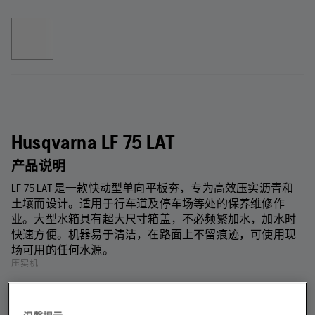
Husqvarna LF 75 LAT
产品说明
LF 75 LAT 是一款快动型单向平板夯，专为高效压实沥青和
土壤而设计。适用于行车道及停车场等处的保养维修作
业。大型水箱具有超大尺寸箱盖，不必频繁加水，加水时
快速方便。机器易于清洁，在路面上不留痕迹，可使用现
场可用的任何水源。
压实机
电源
板宽