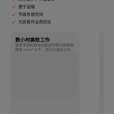
便于运输
节省存放空间
为沥青作业而优化
数小时高效工作
轻松
获得专利的高效低振动手柄可将振级
喷淋
降至 2 m/s² 以下，您可以连续工作数
轻松
小时而不会感觉疲惫，也不会超过任
何监管阈限值。