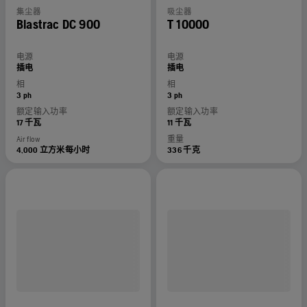
集尘器
吸尘器
Blastrac DC 900
T 10000
电源
电源
插电
插电
相
相
3 ph
3 ph
额定输入功率
额定输入功率
17 千瓦
11 千瓦
Air flow
重量
4,000 立方米每小时
336 千克