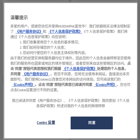
空气净化器
空气净化器
A 100
A 2000
温馨提示
亲爱的用户，感谢您信任并使用HUSQVARNA富世华！ 我们依据相关法律法规制定
相
相
了
《用户服务协议》
和
《个人信息保护政策》
《个人信息保护政策》 我们将
1 ph
1 ph
通过《个人信息保护政策》向您说明：
我们收集使用您个人信息的基本情况；
Air flow
额定输入功率
我们如何存储您的个人信息；
2,010 立方米每小时
0.75 千瓦
您如何行使您的个人信息主体权利等内容。
额定输入功率
重量
由于我们的经营实体和服务器均位于境外，因此您的个人信息会被转移至您使用
0.61 千瓦
39 千克
我们的服务所在国家或地区的境外管辖区，或者受到来自这些管辖区的访问。
点
重量
击“同意”按钮代表您授权我们根据
《个人信息保护政策》
处理您的个人信息，
42 千克
并同意
《用户服务协议》
。若您不同意，您将无法使用本网站，直接退出本页
面即可。 我们使用Cookies以改善您对本网站的访问体验。您可阅读我们的
《Cookie声明》
。点击“同意”按钮代表您已阅读并同意
《Cookie声明》
。您也可
点击Cookie设置进行不同的设置。
我已阅读并同意《用户服务协议》、《个人信息保护政策》 我同意如《个人信
息保护政策》所述对我的个人信息的跨境转移
Cookie 设置
同意