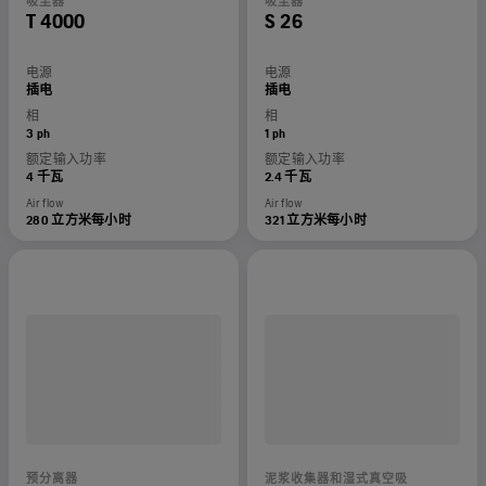
吸尘器
吸尘器
T 4000
S 26
电源
电源
插电
插电
相
相
3 ph
1 ph
额定输入功率
额定输入功率
4 千瓦
2.4 千瓦
Air flow
Air flow
280 立方米每小时
321 立方米每小时
预分离器
泥浆收集器和湿式真空吸