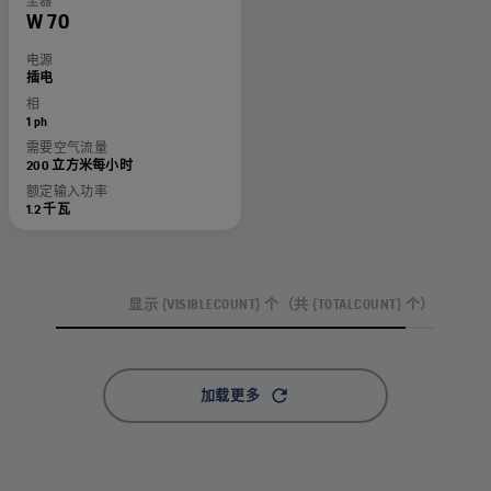
尘器
W 70
电源
插电
相
1 ph
需要空气流量
200 立方米每小时
额定输入功率
1.2 千瓦
显示 {VISIBLECOUNT} 个（共 {TOTALCOUNT} 个）
加载更多