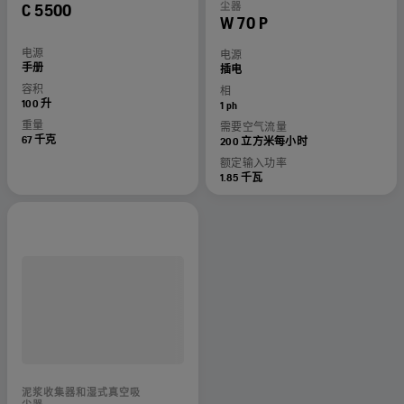
C 5500
尘器
W 70 P
电源
电源
手册
插电
容积
相
100 升
1 ph
重量
需要空气流量
67 千克
200 立方米每小时
额定输入功率
1.85 千瓦
泥浆收集器和湿式真空吸