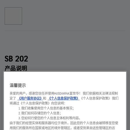
SB 202
产品说明
Outstanding knocking force with the hydraulic breakers on
Husqvarna DXR machines.
温馨提示
破拆设备
亲爱的用户，感谢您信任并使用HUSQVARNA富世华！ 我们依据相关法律法规制
定了
《用户服务协议》
和
《个人信息保护政策》
《个人信息保护政策》 我们
将通过《个人信息保护政策》向您说明：
我们收集使用您个人信息的基本情况；
打击能量
重量
我们如何存储您的个人信息；
406
焦耳
210
千克
您如何行使您的个人信息主体权利等内容。
由于我们的经营实体和服务器均位于境外，因此您的个人信息会被转移至您使
用我们的服务所在国家或地区的境外管辖区，或者受到来自这些管辖区的访
最大液压油流量
产品尺寸宽度