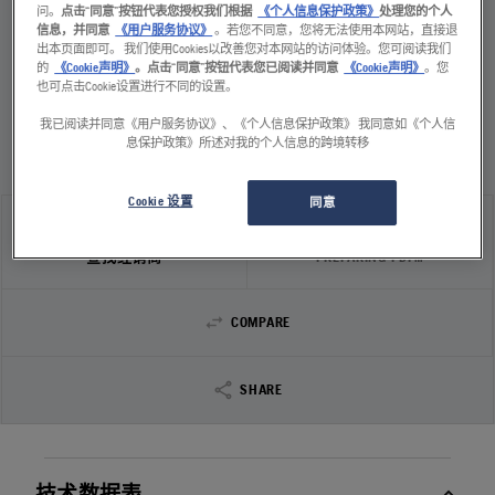
问。
点击“同意”按钮代表您授权我们根据
《个人信息保护政策》
处理您的个人
66
升每分钟
410
毫米
信息，并同意
《用户服务协议》
。若您不同意，您将无法使用本网站，直接退
出本页面即可。 我们使用Cookies以改善您对本网站的访问体验。您可阅读我们
的
《Cookie声明》
。点击“同意”按钮代表您已阅读并同意
《Cookie声明》
。您
也可点击Cookie设置进行不同的设置。
BREAKER SB 202
我已阅读并同意《用户服务协议》、《个人信息保护政策》 我同意如《个人信
货号：
522 48 24‑01
息保护政策》所述对我的个人信息的跨境转移
Cookie 设置
同意
查找经销商
PREPARING PDF…
COMPARE
SHARE
技术数据表