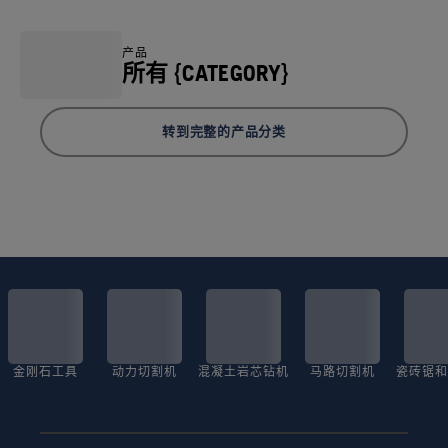
产品
所有 {CATEGORY}
转到完整的产品分类
金刚石工具
动力切割机
混凝土岩芯钻机
马路切割机
瓷砖锯和