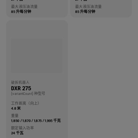
最大液压油流量
最大液压油流量
85 升每分钟
85 升每分钟
破拆机器人
DXR 275
{variantCount} 种型号
工作距离（向上）
4.8 米
重量
1,850 / 1,870 / 1,875 / 1,995 千克
额定输入功率
24 千瓦