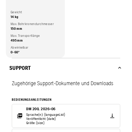
Gewicht
14 kg
Max. Bohrkronendurchmesser
150 mm
Max. Transportlänge
495 mm
Abwinkelbar
0-60º
SUPPORT
Zugehörige Support-Dokumente und Downloads
BEDIENUNGSANLEITUNGEN
DM 200, 2026-06
Sprache(n): {languageList}
Veröffentlicht: {date}
Größe: {size}