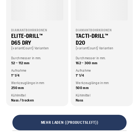
DIAMANTBOHRKRONEN
DIAMANTBOHRKRONEN
ELITE-DRILL™
TACTI-DRILL™
D65 DRY
D20
{variantCount} Varianten
{variantCount} Varianten
Durchmesser in mm.
Durchmesser in mm.
52 – 112 mm
162 – 300 mm
Aufnahme
Aufnahme
1" 1/4
1" 1/4
Werkzeuglänge in mm
Werkzeuglänge in mm
250 mm
500 mm
Kühlmittel
Kühlmittel
Nass / trocken
Nass
MEHR LADEN ({PRODUCTSLEFT})