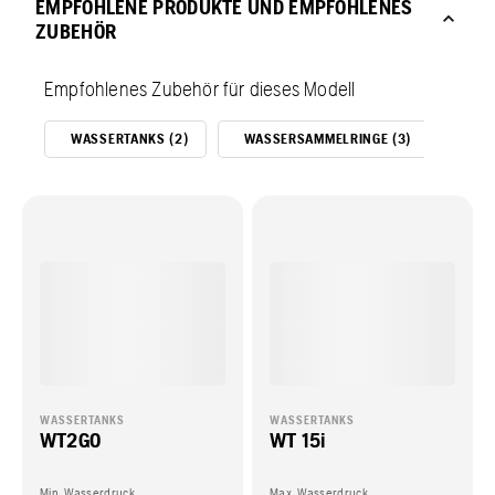
EMPFOHLENE PRODUKTE UND EMPFOHLENES
ZUBEHÖR
Empfohlenes Zubehör für dieses Modell
WASSERTANKS (2)
WASSERSAMMELRINGE (3)
NAS
WASSERTANKS
WASSERTANKS
WT2GO
WT 15i
Min. Wasserdruck
Max. Wasserdruck