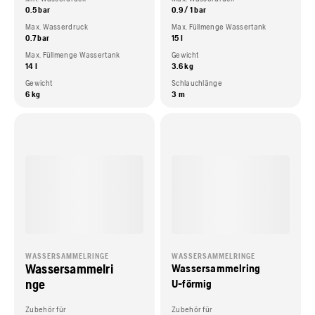
0.5 bar
0.9 / 1 bar
Max. Wasserdruck
Max. Füllmenge Wassertank
0.7 bar
15 l
Max. Füllmenge Wassertank
Gewicht
14 l
3.6 kg
Gewicht
Schlauchlänge
6 kg
3 m
WASSERSAMMELRINGE
WASSERSAMMELRINGE
Wassersammelri
Wassersammelring
nge
U-förmig
Zubehör für
Zubehör für