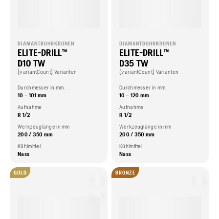
DIAMANTBOHRKRONEN
DIAMANTBOHRKRONEN
ELITE-DRILL™
ELITE-DRILL™
D10 TW
D35 TW
{variantCount} Varianten
{variantCount} Varianten
Durchmesser in mm.
Durchmesser in mm.
10 – 101 mm
10 – 120 mm
Aufnahme
Aufnahme
R 1/2
R 1/2
Werkzeuglänge in mm
Werkzeuglänge in mm
200 / 350 mm
200 / 350 mm
Kühlmittel
Kühlmittel
Nass
Nass
GOLD
BRONZE