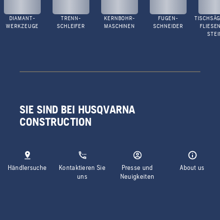
DIAMANT-
TRENN-
KERNBOHR-
FUGEN-
TISCHSÄG
WERKZEUGE
SCHLEIFER
MASCHINEN
SCHNEIDER
FLIESE
STEI
SIE SIND BEI HUSQVARNA
CONSTRUCTION
Händlersuche
Kontaktieren Sie
Presse und
About us
uns
Neuigkeiten