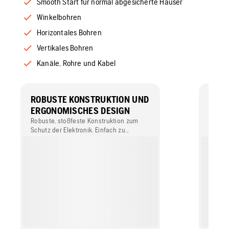
Smooth Start für normal abgesicherte Häuser
Winkelbohren
Horizontales Bohren
Vertikales Bohren
Kanäle, Rohre und Kabel
ROBUSTE KONSTRUKTION UND
VORB
ERGONOMISCHES DESIGN
KONN
Robuste, stoßfeste Konstruktion zum
Die in
Schutz der Elektronik. Einfach zu
die Ko
transportieren und zu montieren dank
Servic
geringem Gewicht und einer sehr
Laufze
benutzerfreundlichen Konstruktion.
mehr.