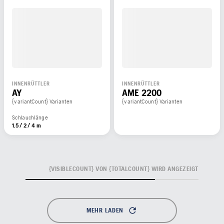
INNENRÜTTLER
INNENRÜTTLER
AY
AME 2200
{variantCount} Varianten
{variantCount} Varianten
Schlauchlänge
1.5 / 2 / 4 m
{VISIBLECOUNT} VON {TOTALCOUNT} WIRD ANGEZEIGT
MEHR LADEN