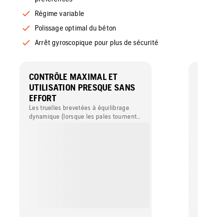
Régime variable
Polissage optimal du béton
Arrêt gyroscopique pour plus de sécurité
CONTRÔLE MAXIMAL ET
DES 
UTILISATION PRESQUE SANS
LES 
EFFORT
PRÉ
Les truelles brevetées à équilibrage
Les di
dynamique (lorsque les pales tournent)
offren
vous offrent les mêmes performances à
répond
toutes les vitesses, avec tous les types
et aux
de pales, notamment les disques de
talochage. Des résultats parfaits sur
toutes les zones de bordure et les
petites zones.