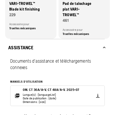
VARI-TROWEL™
Pad de talochage
Blade kit finishing
plat VARI-
229
TROWEL™
461
Accessoire pour
Truelles mécaniques
Accessoire pour
Truelles mécaniques
ASSISTANCE
Documents d'assistance et téléchargements
connexes
MANUELS D'UTILISATION
OM. CT 36A/A-V, CT 48A/A-V. 2025-07
Langue(s) : {languageList}
Date de publication : {date}
Dimensions : {size}