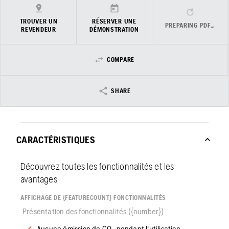
TROUVER UN
RÉSERVER UNE
PREPARING PDF…
REVENDEUR
DÉMONSTRATION
COMPARE
SHARE
CARACTÉRISTIQUES
Découvrez toutes les fonctionnalités et les
avantages
AFFICHAGE DE {FEATURECOUNT} FONCTIONNALITÉS
Présentation des fonctionnalités ({number})
Aucune émission de CO₂ pendant l'utilisation