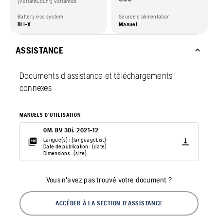
{variantCount} variantes
Battery eco system
Source d’alimentation
BLi-X
Manuel
ASSISTANCE
Documents d'assistance et téléchargements
connexes
MANUELS D'UTILISATION
OM. BV 30i. 2021-12
Langue(s) : {languageList}
Date de publication : {date}
Dimensions : {size}
Vous n'avez pas trouvé votre document ?
ACCÉDER À LA SECTION D'ASSISTANCE