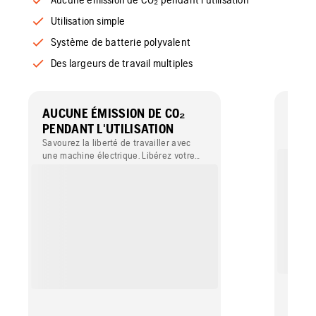
Utilisation simple
Système de batterie polyvalent
Des largeurs de travail multiples
AUCUNE ÉMISSION DE CO₂
UTIL
PENDANT L'UTILISATION
Son bo
ergono
Savourez la liberté de travailler avec
régula
une machine électrique. Libérez votre
intuiti
potentiel et explorez de nouvelles
applications en opérant à l'intérieur ou
en zones urbaines où les émissions ou
les niveaux sonores peuvent être
réglementés.