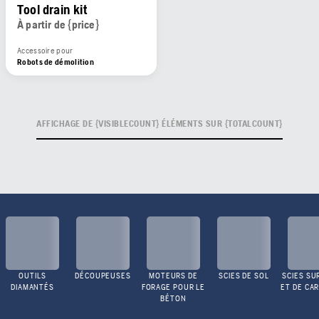
Tool drain kit
À partir de {price}
Accessoire pour
Robots de démolition
AFFICHAGE DE {VISIBLECOUNT} ÉLÉMENTS SUR {TOTALCOUNT}
OUTILS
DÉCOUPEUSES
MOTEURS DE
SCIES DE SOL
SCIES SU
DIAMANTÉS
FORAGE POUR LE
ET DE CA
BÉTON