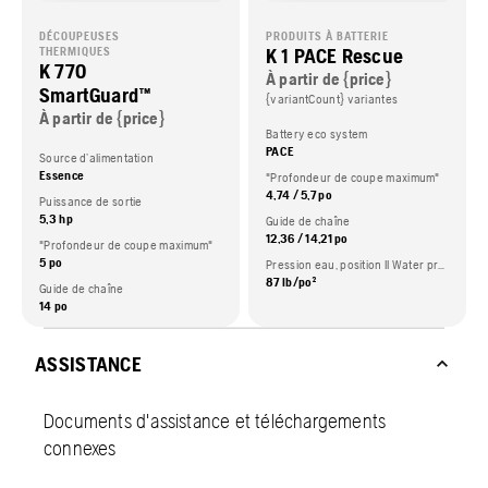
DÉCOUPEUSES
PRODUITS À BATTERIE
K 1 PACE Rescue
THERMIQUES
K 770
À partir de {price}
SmartGuard™
{variantCount} variantes
À partir de {price}
Battery eco system
PACE
Source d’alimentation
Essence
"Profondeur de coupe maximum"
4,74 / 5,7 po
Puissance de sortie
5,3 hp
Guide de chaîne
12,36 / 14,21 po
"Profondeur de coupe maximum"
5 po
Pression eau, position II Water pressure II
87 lb/po²
Guide de chaîne
14 po
ASSISTANCE
Documents d'assistance et téléchargements
connexes