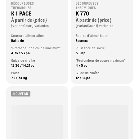
DÉCOUPEUSES
DÉCOUPEUSES
THERMIQUES
THERMIQUES
K 1 PACE
K 770
À partir de {price}
À partir de {price}
{variantCount} variantes
{variantCount} variantes
Source d’alimentation
Source d’alimentation
Batterie
Essence
"Profondeur de coupe maximum"
Puissance de sortie
4,76 / 5,7 po
5,3 hp
Guide de chaîne
"Profondeur de coupe maximum"
12,36 / 14,21 po
4 / 5 po
Poids
Guide de chaîne
7,2 / 7,4 kg
12 / 14 po
NOUVEAU