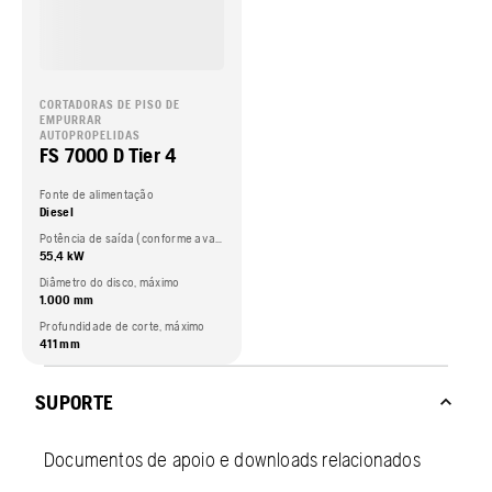
CORTADORAS DE PISO DE
EMPURRAR
AUTOPROPELIDAS
FS 7000 D Tier 4
Fonte de alimentação
Diesel
Potência de saída (conforme avaliado pelo fabricante do motor / motor)
55,4 kW
Diâmetro do disco, máximo
1.000 mm
Profundidade de corte, máximo
411 mm
SUPORTE
Documentos de apoio e downloads relacionados