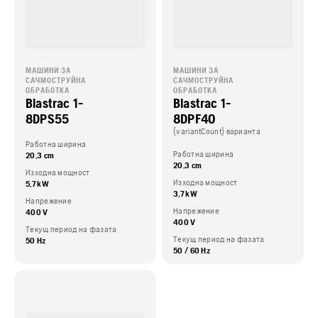
МАШИНИ ЗА
МАШИНИ ЗА
САЧМОСТРУЙНА
САЧМОСТРУЙНА
ОБРАБОТКА
ОБРАБОТКА
Blastrac 1-
Blastrac 1-
8DPS55
8DPF40
{variantCount} варианта
Работна ширина
Работна ширина
20,3 cm
20,3 cm
Изходна мощност
Изходна мощност
5,7 kW
3,7 kW
Напрежение
Напрежение
400 V
400 V
Текущ период на фазата
Текущ период на фазата
50 Hz
50 / 60 Hz