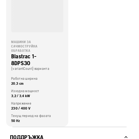
МАШИНИ ЗА
САЧМОСТРУЙНА
ОБРАБОТКА
Blastrac 1-
8DPS30
{variantCount} варианта
Работна ширина
20,3 cm
Изходна мощност
3,2 / 3,4 kW
Напрежение
230 / 400 V
Текущ период на фазата
50 Hz
ПОДДРЪЖКА