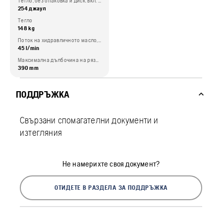
Тегло, без опаковка и диск. вкл. 3м кабел
254 джаул
Тегло
148 kg
Поток на хидравличното масло, макс.
45 l/min
Максимална дълбочина на рязане
390 mm
ПОДДРЪЖКА
Свързани спомагателни документи и
изтегляния
Не намерихте своя документ?
ОТИДЕТЕ В РАЗДЕЛА ЗА ПОДДРЪЖКА