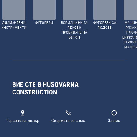
ДИАМАНТЕНИ
ФУГОРЕЗИ
БОРМАШИНИ ЗА
ФУГОРЕЗИ ЗА
МАШИН
ИНСТРУМЕНТИ
ЯДКОВО
ПОДОВЕ
РЯЗАН
ПРОБИВАНЕ НА
ПЛОЧ
БЕТОН
ЦИРКУЛ
СТРОИ
МАТЕР
ВИЕ СТЕ В HUSQVARNA
CONSTRUCTION
Търсене на дилър
Свържете се с нас
За нас