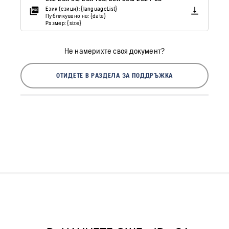
Език (езици): {languageList}
Публикувано на: {date}
Размер: {size}
Не намерихте своя документ?
ОТИДЕТЕ В РАЗДЕЛА ЗА ПОДДРЪЖКА