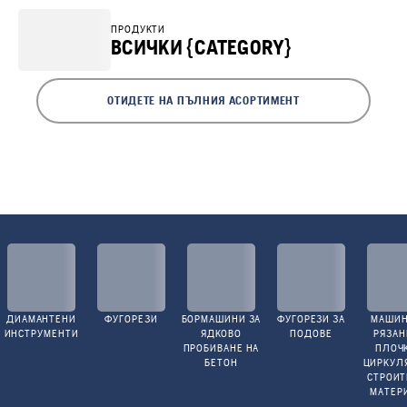
ПРОДУКТИ
ВСИЧКИ {CATEGORY}
ОТИДЕТЕ НА ПЪЛНИЯ АСОРТИМЕНТ
ДИАМАНТЕНИ
ФУГОРЕЗИ
БОРМАШИНИ ЗА
ФУГОРЕЗИ ЗА
МАШИН
ИНСТРУМЕНТИ
ЯДКОВО
ПОДОВЕ
РЯЗАН
ПРОБИВАНЕ НА
ПЛОЧ
БЕТОН
ЦИРКУЛ
СТРОИ
МАТЕР