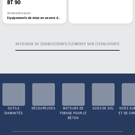
BT 90
Accessoire pour
Equipements de mise en oeuvre du béton
AFFICHAGE DE {VISIBLECOUNT} ÉLÉMENTS SUR {TOTALCOUNT}
OUTILS
DÉCOUPEUSES
MOTEURS DE
SCIES DE SOL
SCIES SU
DIAMANTÉS
FORAGE POUR LE
ET DE CA
BÉTON