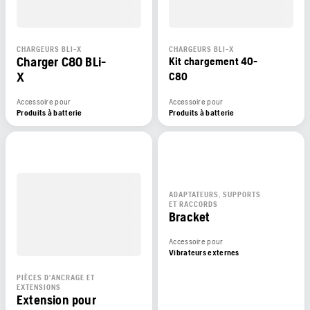
CHARGEURS BLI-X
CHARGEURS BLI-X
Charger C80 BLi-
Kit chargement 40-
X
C80
Accessoire pour
Accessoire pour
Produits à batterie
Produits à batterie
ADAPTATEURS, SUPPORTS
ET RACCORDS
Bracket
Accessoire pour
Vibrateurs externes
PIÈCES D'ANCRAGE ET
EXTENSIONS
Extension pour