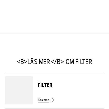
<B>LÄS MER</B> OM FILTER
–
FILTER
Läs mer