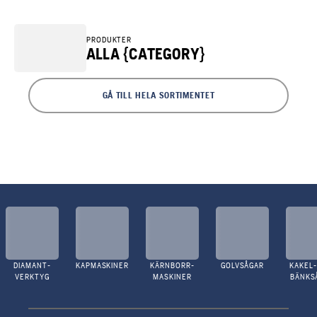
PRODUKTER
ALLA {CATEGORY}
GÅ TILL HELA SORTIMENTET
DIAMANT-
KAPMASKINER
KÄRNBORR-
GOLVSÅGAR
KAKEL-
VERKTYG
MASKINER
BÄNKS