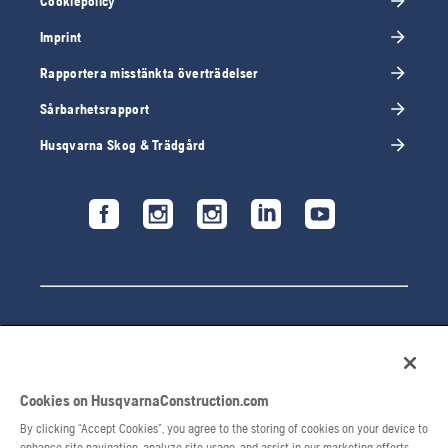
Cookiepolicy
Imprint
Rapportera misstänkta överträdelser
Sårbarhetsrapport
Husqvarna Skog & Trädgård
Cookies on HusqvarnaConstruction.com
By clicking “Accept Cookies”, you agree to the storing of cookies on your device to
© 2026 Husqvarna AB. Alla rättigheter förbehålls.
enhance site navigation, analyze site usage, and assist in our marketing efforts.