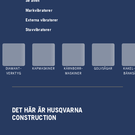
Se även
Markvibratorer
Externa vibratorer
Stavvibratorer
DIAMANT-
KAPMASKINER
KÄRNBORR-
GOLVSÅGAR
KAKEL-
VERKTYG
MASKINER
BÄNKS
DET HÄR ÄR HUSQVARNA
CONSTRUCTION