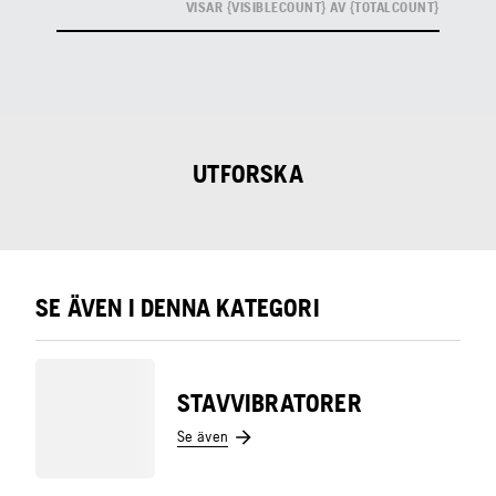
VISAR {VISIBLECOUNT} AV {TOTALCOUNT}
UTFORSKA
SE ÄVEN I DENNA KATEGORI
STAVVIBRATORER
Se även