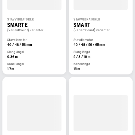
STAVVIBRATORER
STAVVIBRATORER
SMART E
SMART
{variantCount} varianter
{variantCount} varianter
Stavdiameter
Stavdiameter
40 / 48 / 56 mm
40 / 48 / 56 / 65 mm
Slanglängd
Slanglängd
0,36 m
5 / 8 / 10 m
Kabellängd
Kabellängd
1,7 m
15 m