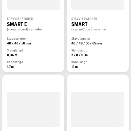
STAVVIBRATORER
STAVVIBRATORER
SMART E
SMART
{variantCount} varianter
{variantCount} varianter
Stavdiameter
Stavdiameter
40 / 48 / 56 mm
40 / 48 / 56 / 65 mm
Slanglängd
Slanglängd
0,36 m
5 / 8 / 10 m
Kabellängd
Kabellängd
1,7 m
15 m