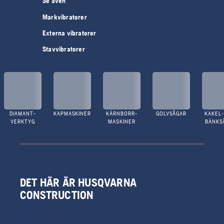
Se även
Markvibratorer
Externa vibratorer
Stavvibratorer
DIAMANT-
KAPMASKINER
KÄRNBORR-
GOLVSÅGAR
KAKEL-
VERKTYG
MASKINER
BÄNKS
DET HÄR ÄR HUSQVARNA
CONSTRUCTION