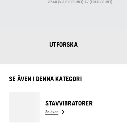
VISAR {VISIBLECOUNT} AV {TOTALCOUNT}
UTFORSKA
SE ÄVEN I DENNA KATEGORI
STAVVIBRATORER
Se även