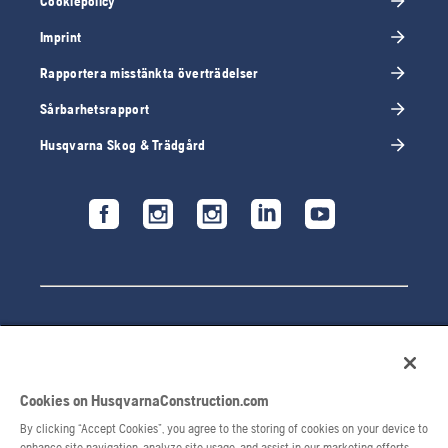
Cookiepolicy
Imprint
Rapportera misstänkta överträdelser
Sårbarhetsrapport
Husqvarna Skog & Trädgård
Cookies on HusqvarnaConstruction.com
By clicking “Accept Cookies”, you agree to the storing of cookies on your device to
© 2026 Husqvarna AB. Alla rättigheter förbehålls.
enhance site navigation, analyze site usage, and assist in our marketing efforts.