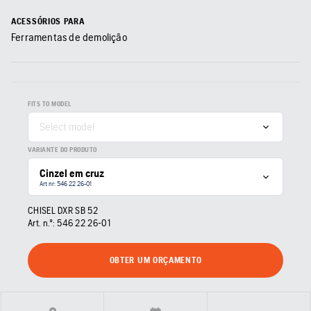
ACESSÓRIOS PARA
Ferramentas de demolição
FITS TO MODEL
Select model
VARIANTE DO PRODUTO
Cinzel em cruz
Art nr: 546 22 26‑01
CHISEL DXR SB 52
Art. n.º:
546 22 26‑01
OBTER UM ORÇAMENTO