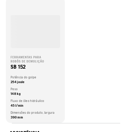
FERRAMENTAS PARA
ROBÔS DE DEMOLIÇÃO
SB 152
Potência do golpe
254 joule
Peso
148 kg
Fluxo de óleo hidráulico
45 l/min
Dimensões do produto, largura
390 mm