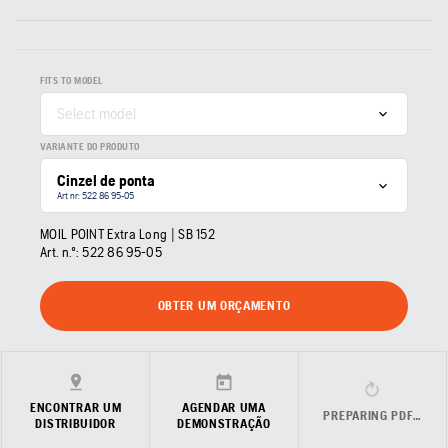
FITS TO MODEL
Select model
VARIANTE DO PRODUTO
Cinzel de ponta
Art nr: 522 86 95‑05
MOIL POINT Extra Long | SB 152
Art. n.º:
522 86 95‑05
OBTER UM ORÇAMENTO
ENCONTRAR UM
AGENDAR UMA
PREPARING PDF…
DISTRIBUIDOR
DEMONSTRAÇÃO