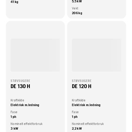
5,5 kW
41 kg
Vekt
206 kg
STØVSUGERE
STØVSUGERE
DE 130 H
DE 120 H
Kraftkilde
Kraftkilde
Elektrisk m.ledning
Elektrisk m.ledning
Fase
Fase
1 ph
1 ph
Nominelt effektforbruk
Nominelt effektforbruk
3 kW
2,2 kW