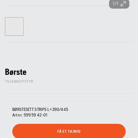
1/1
Børste
TILLEGGSUTSTYR
BØRSTESETT STRIPS L=390/445
Art.nr.:
599 59 42‑01
FÅ ET TILBUD