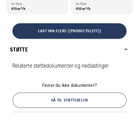
Air flow
Air flow
415 m³/h
410 m³/h
LAST INN FLERE ({PRODUCTSLEFT})
STØTTE
Relaterte støttedokumenter og nedlastinger
Finner du ikke dokumentet?
GÅ TIL STØTTEDELEN