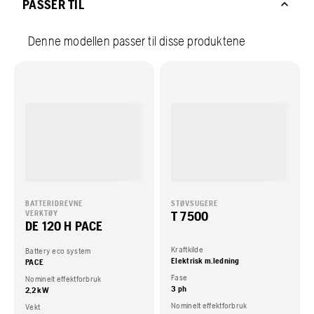
PASSER TIL
Denne modellen passer til disse produktene
BATTERIDREVNE
STØVSUGERE
T 7500
VERKTØY
DE 120 H PACE
Kraftkilde
Battery eco system
Elektrisk m.ledning
PACE
Fase
Nominelt effektforbruk
3 ph
2,2 kW
Nominelt effektforbruk
Vekt