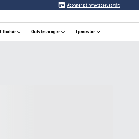
Abonner på nyhetsbrevet vårt
Tilbehør
Gulvløsninger
Tjenester