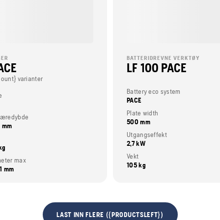
GER
BATTERIDREVNE VERKTØY
PACE
LF 100 PACE
Count} varianter
Battery eco system
e
PACE
Plate width
kjæredybde
500 mm
5 mm
Utgangseffekt
2,7 kW
 kg
Vekt
meter max
105 kg
61 mm
LAST INN FLERE ({PRODUCTSLEFT})