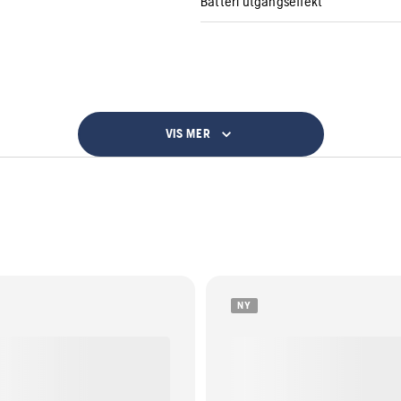
Batteri utgangseffekt
VIS MER
NY