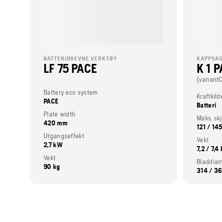
BATTERIDREVNE VERKTØY
KAPPSA
LF 75 PACE
K 1 
{variant
Battery eco system
Kraftkild
PACE
Batteri
Plate width
Maks. s
420 mm
121 / 14
Utgangseffekt
Vekt
2,7 kW
7,2 / 7,4
Vekt
Bladdia
90 kg
314 / 3