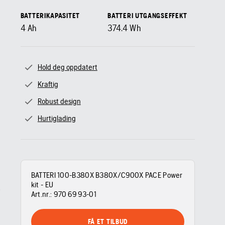
BATTERIKAPASITET
BATTERI UTGANGSEFFEKT
4
Ah
374.4
Wh
Hold deg oppdatert
Kraftig
Robust design
Hurtiglading
BATTERI 100-B380X B380X/C900X PACE Power
kit - EU
Art.nr.:
970 69 93‑01
FÅ ET TILBUD