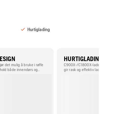
Hurtiglading
ESIGN
HURTIGLADING
ør det mulig å bruke i røffe
C900X-/C1800X-ladere med akt
hold både innendørs og
gir rask og effektiv lading av b