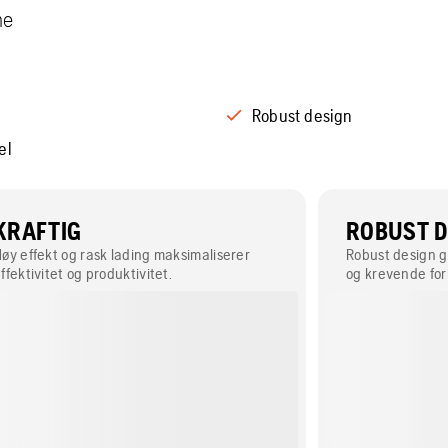
ne
Robust design
el
KRAFTIG
ROBUST D
øy effekt og rask lading maksimaliserer
Robust design gj
ffektivitet og produktivitet.
og krevende for
utendørs.