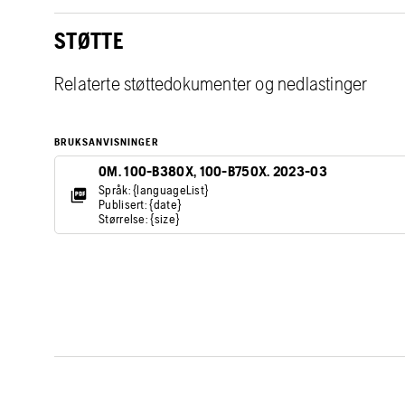
STØTTE
Relaterte støttedokumenter og nedlastinger
BRUKSANVISNINGER
OM. 100-B380X, 100-B750X. 2023-03
Språk: {languageList}
Publisert: {date}
Størrelse: {size}