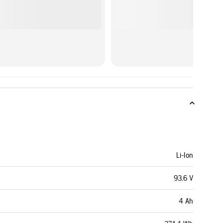
Li-Ion
93,6 V
4 Ah