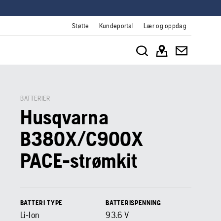
Støtte
Kundeportal
Lær og oppdag
BATTERIER
Husqvarna
B380X/C900X
PACE-strømkit
BATTERI TYPE
BATTERISPENNING
Li-Ion
93.6
V