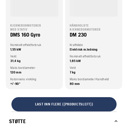
KJERNEBORMOTORER
HÅNDHOLDTE
MED STATIV
KJERNEBORMOTORER
DMS 160 Gyro
DM 230
Nominelt effektforbruk
Kraftkilde
1,55 kW
Elektrisk m.ledning
Vekt
Nominelt effektforbruk
31,4 kg
1,85 kW
Maks bordiameter
Vekt
120 mm
7 kg
Kolonnens vinkling
Maks bordiameter Handheld
+/-90º
80 mm
LAST INN FLERE ({PRODUCTSLEFT})
STØTTE