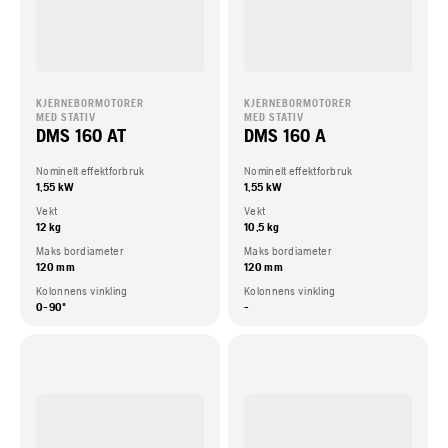
KJERNEBORMOTORER
KJERNEBORMOTORER
MED STATIV
MED STATIV
DMS 160 AT
DMS 160 A
Nominelt effektforbruk
Nominelt effektforbruk
1,55 kW
1,55 kW
Vekt
Vekt
12 kg
10,5 kg
Maks bordiameter
Maks bordiameter
120 mm
120 mm
Kolonnens vinkling
Kolonnens vinkling
0-90º
-