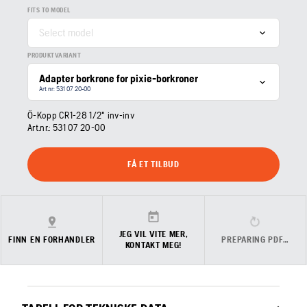
FITS TO MODEL
Select model
PRODUKTVARIANT
Adapter borkrone for pixie-borkroner
Art nr: 531 07 20‑00
Ö-Kopp CR1-28 1/2" inv-inv
Art.nr.:
531 07 20‑00
FÅ ET TILBUD
JEG VIL VITE MER,
FINN EN FORHANDLER
PREPARING PDF…
KONTAKT MEG!