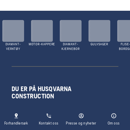
DIAMANT-
MOTOR-KAPPERE
DIAMANT-
GULVSAGER
FLISE
VERKTØY
KJERNEBOR
BORDS
DU ER PÅ HUSQVARNA
CONSTRUCTION
Forhandlersøk
Kontakt oss
Presse og nyheter
Om oss