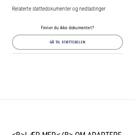
Relaterte støttedokumenter og nedlastinger
Finner du ikke dokumentet?
GÅ TIL STØTTEDELEN
<B>LÆR MER</B> OM ADAPTERE,