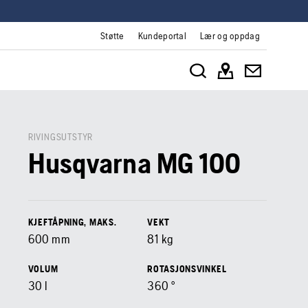
Støtte
Kundeportal
Lær og oppdag
RIVINGSUTSTYR
Husqvarna MG 100
KJEFTÅPNING, MAKS.
VEKT
600
mm
81
kg
VOLUM
ROTASJONSVINKEL
30
l
360
°