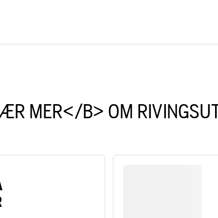
ÆR MER</B> OM RIVINGSU
A
R