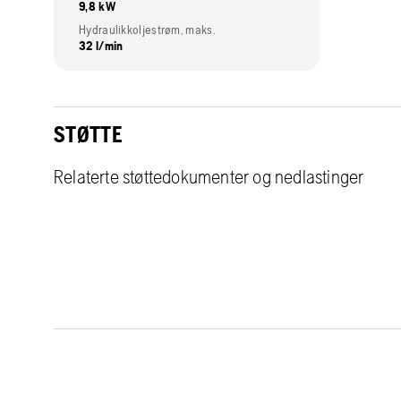
9,8 kW
Hydraulikkoljestrøm, maks.
32 l/min
STØTTE
Relaterte støttedokumenter og nedlastinger