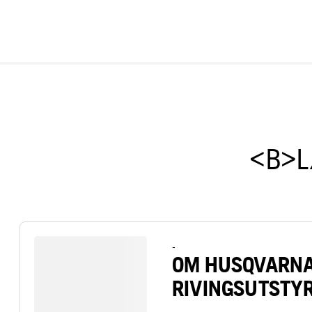
<B>L
-
OM HUSQVARN
RIVINGSUTSTY