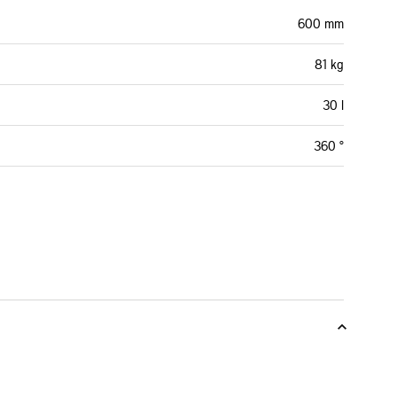
600 mm
81 kg
30 l
360 °