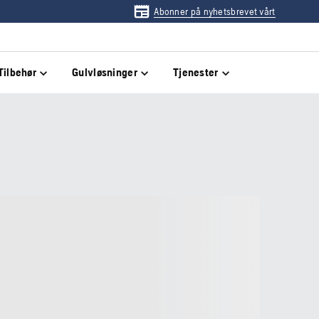
Abonner på nyhetsbrevet vårt
Tilbehør
Gulvløsninger
Tjenester