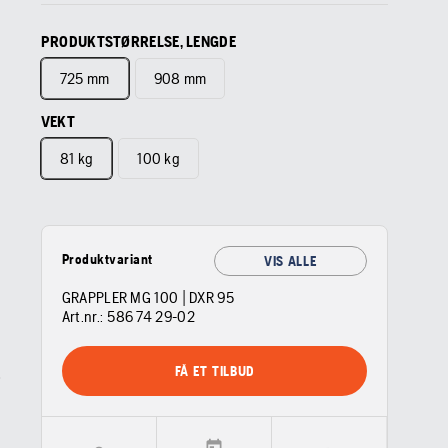
PRODUKTSTØRRELSE, LENGDE
725 mm
908 mm
VEKT
81 kg
100 kg
Produktvariant
VIS ALLE
GRAPPLER MG 100 | DXR 95
Art.nr.:
586 74 29‑02
FÅ ET TILBUD