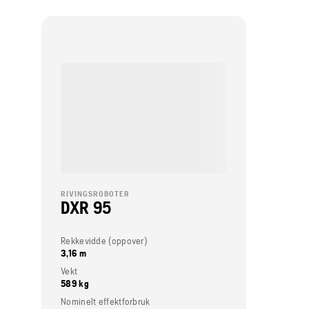
RIVINGSROBOTER
DXR 95
Rekkevidde (oppover)
3,16 m
Vekt
589 kg
Nominelt effektforbruk