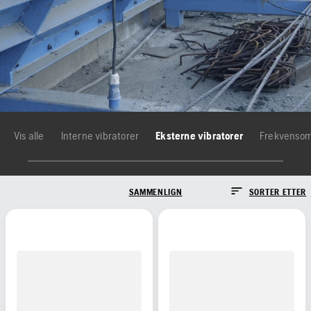
Vis alle
Interne vibratorer
Eksterne vibratorer
Frekvensom
SAMMENLIGN
SORTER ETTER