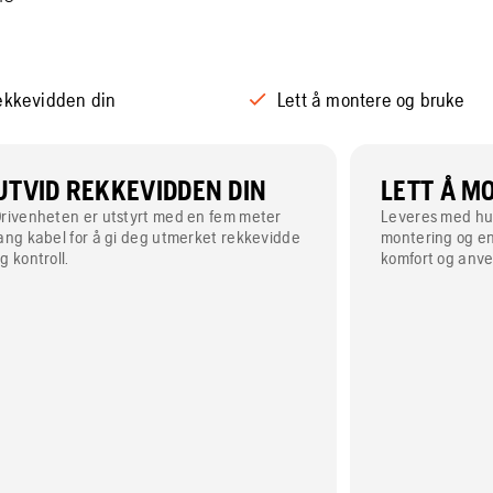
rekkevidden din
Lett å montere og bruke
UTVID REKKEVIDDEN DIN
LETT Å M
rivenheten er utstyrt med en fem meter
Leveres med hur
ang kabel for å gi deg utmerket rekkevidde
montering og en
g kontroll.
komfort og anve