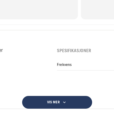
er
SPESIFIKASJONER
Frekvens
VIS MER