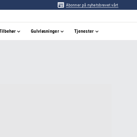
Abonner på nyhetsbrevet vårt
Tilbehør
Gulvløsninger
Tjenester