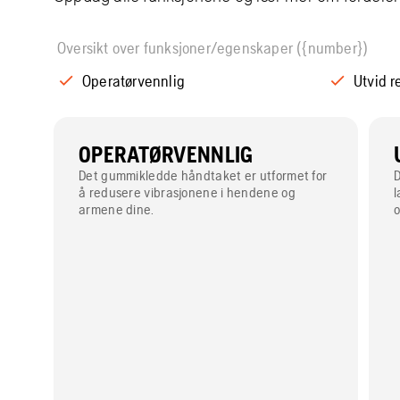
Oversikt over funksjoner/egenskaper ({number})
Operatørvennlig
Utvid 
OPERATØRVENNLIG
Det gummikledde håndtaket er utformet for
D
å redusere vibrasjonene i hendene og
l
armene dine.
o