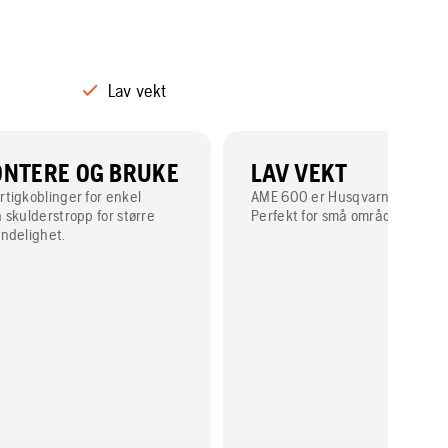
Lav vekt
ONTERE OG BRUKE
LAV VEKT
tigkoblinger for enkel
AME 600 er Husqvarnas lettest
 skulderstropp for større
Perfekt for små områder.
ndelighet.