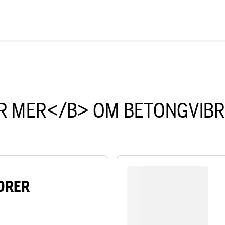
 MER</B> OM BETONGVIB
ORER