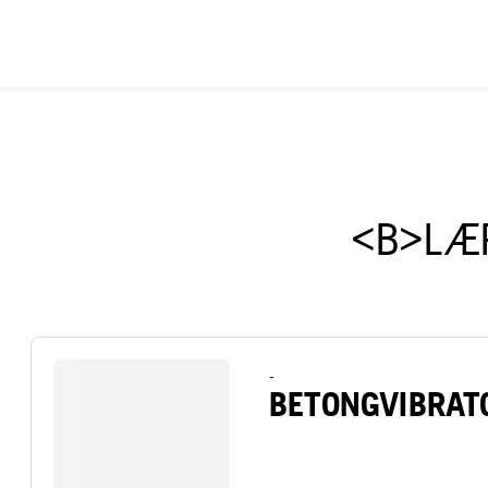
<B>LÆR
-
BETONGVIBRAT